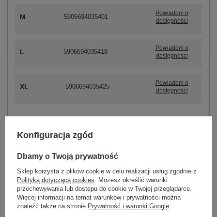
Powiadom o
M
5906694035401
dostępności
Powiadom o
L
5906694035418
dostępności
Powiadom o
XL
5906694035425
dostępności
ZALOGUJ SIĘ I ZOBACZ CENĘ
Konfiguracja zgód
Dbamy o Twoją prywatność
Masz pytanie? Chętnie pomożemy.
Zadzwoń
+48 601 547 740
Zadaj pytanie
Sklep korzysta z plików cookie w celu realizacji usług zgodnie z
Polityką dotyczącą cookies
. Możesz określić warunki
przechowywania lub dostępu do cookie w Twojej przeglądarce.
skład materiału : 87% poliester, 13% elastan
Więcej informacji na temat warunków i prywatności można
sposób prania : pranie w pralce w 30°C
znaleźć także na stronie
Prywatność i warunki Google
.