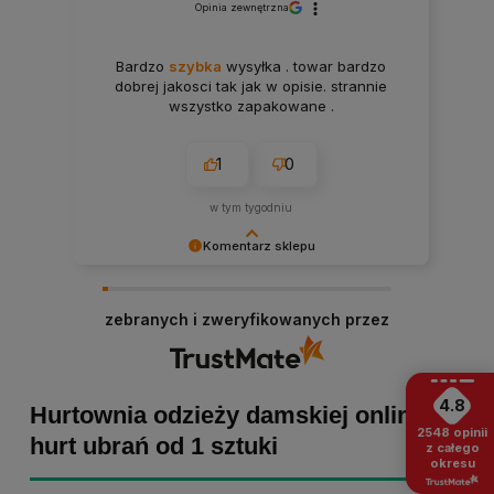
Opinia zewnętrzna
Bardzo
szybka
wysyłka . towar bardzo
dobrej jakosci tak jak w opisie. strannie
wszystko zapakowane .
1
0
w tym tygodniu
Komentarz sklepu
Paulina Grabarczyk dziękujemy za poświęcony
czas i dodaną opinię! Takie słowa dodają nam
zebranych i zweryfikowanych przez
skrzydeł, dlatego tym bardziej cieszymy się, że
zakup przebiegł pomyślnie. Obiecujemy
utrzymać dobrą passę - zapraszamy ponownie! :)
4.8
Hurtownia odzieży damskiej online -
2548
opinii
hurt ubrań od 1 sztuki
z całego
okresu