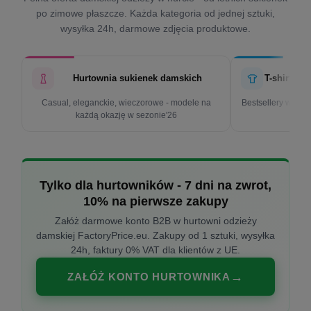
po zimowe płaszcze. Każda kategoria od jednej sztuki,
wysyłka 24h, darmowe zdjęcia produktowe.
Hurtownia sukienek damskich
T-shirty d
Casual, eleganckie, wieczorowe - modele na
Bestsellery w cen
każdą okazję w sezonie'26
k
Tylko dla hurtowników - 7 dni na zwrot,
10% na pierwsze zakupy
Załóż darmowe konto B2B w hurtowni odzieży
damskiej FactoryPrice.eu. Zakupy od 1 sztuki, wysyłka
24h, faktury 0% VAT dla klientów z UE.
ZAŁÓŻ KONTO HURTOWNIKA