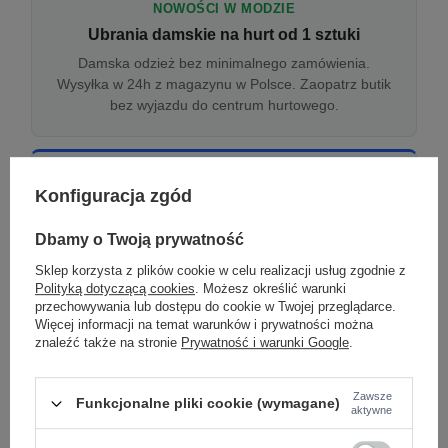
NOWOŚCI W MODZIE
Ubrania damskie na hurt od 1 sztuki
Damska odzież bez minimalnego zamówienia.
Wysyłka w 24h z magazynu w Polsce. Zaopatrz butik
bez wyjazdu do centrum hurtowego.
ONLINE
Konfiguracja zgód
Odzież damska hurtowo online
Internetowa hurtownia damska z plikiem XML/CSV.
Dbamy o Twoją prywatność
Integracja z WooCommerce, Shopify, BaseLinker.
Sklep korzysta z plików cookie w celu realizacji usług zgodnie z
Aktualizacja stanów co godzinę.
Polityką dotyczącą cookies
. Możesz określić warunki
przechowywania lub dostępu do cookie w Twojej przeglądarce.
Więcej informacji na temat warunków i prywatności można
znaleźć także na stronie
Prywatność i warunki Google
.
DROPSHIPPING
Damskie ubrania w dropshippingu
Zawsze
Funkcjonalne pliki cookie (wymagane)
Hurt odzieży damskiej z wysyłką na etykiecie Twojego
aktywne
sklepu w całej UE. Zero magazynu, zero
zamrożonego kapitału.