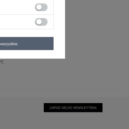
rszczenia
wszystkie
lastan
0°C
ZAPISZ SIĘ DO NEWSLETTERA