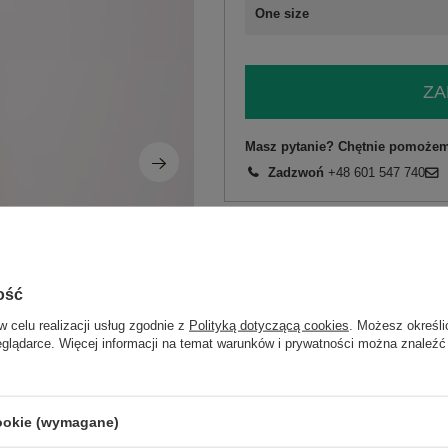
One size
ZA
Masz pytanie? Chętnie pomożem
Zadzwoń
+48 601 547 740
skład materiału : 95% poliester, 5% el
sposób prania : pranie w pralce w 30°
Kod produktu
MI-SK-23817-1.88
ość
Marka
ITALY MODA
w celu realizacji usług zgodnie z
Polityką dotyczącą cookies
. Możesz określi
fason
sukienka rozkloszo
eglądarce. Więcej informacji na temat warunków i prywatności można znaleźć
okazja
codzienne
wzór
kwiaty
dominujący
cookie (wymagane)
materiał
poliester