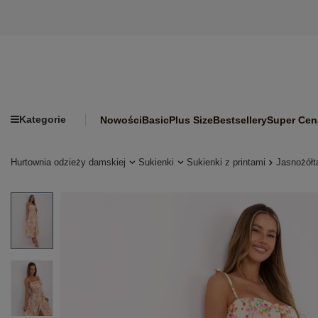
Kategorie
Nowości
Basic
Plus Size
Bestsellery
Super Cen
Hurtownia odzieży damskiej
Sukienki
Sukienki z printami
Jasnożółt