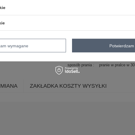
dominujący
kie
długość
midi
rękaw
na ramiączkach
kie
dekolt
prostokątny
zapięcie
guziki
cechy
guziki
wiązanie
ma
dodatkowe
dzam wymagane
Potwierdzam 
skład materiału
95% poliester
5% e
sposób prania
pranie w pralce w 3
YMIANA
ZAKŁADKA KOSZTY WYSYŁKI