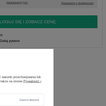
5906694037191
Powiadom o dostępności
LOGUJ SIĘ I ZOBACZ CENĘ
y.
Zadaj pytanie
astan
C
ć warunki przechowywania lub
wana
 także na stronie
Prywatność i
Zawsze aktywne