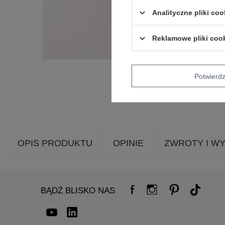
Analityczne pliki coo
Reklamowe pliki coo
Potwier
OPIS PRODUKTU
OPINIE
ZWROTY I W
BĄDŹ BLISKO NAS