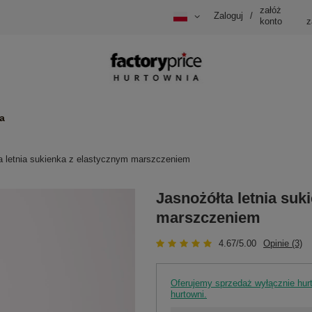
załóż
Zaloguj
/
konto
z
a
a letnia sukienka z elastycznym marszczeniem
Jasnożółta letnia suk
marszczeniem
4.67/5.00
Opinie (3)
Oferujemy sprzedaż wyłącznie hu
hurtowni.