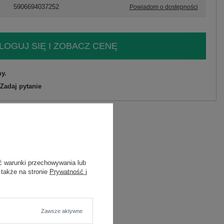
5906694037252
Powiadom o dostępności
LOGUJ SIĘ I ZOBACZ CENĘ
y.
Zadaj pytanie
astan
C
ć warunki przechowywania lub
wana
 także na stronie
Prywatność i
Zawsze aktywne