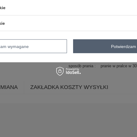
dominujący
kie
długość
midi
rękaw
na ramiączkach
kie
dekolt
prostokątny
zapięcie
guziki
cechy
guziki
wiązanie
ma
dodatkowe
dzam wymagane
Potwierdzam 
skład materiału
95% poliester
5% e
sposób prania
pranie w pralce w 3
YMIANA
ZAKŁADKA KOSZTY WYSYŁKI