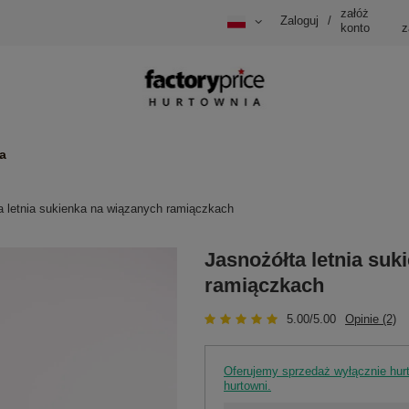
załóż
Zaloguj
/
konto
z
a
a letnia sukienka na wiązanych ramiączkach
Jasnożółta letnia suk
ramiączkach
5.00/5.00
Opinie (2)
Oferujemy sprzedaż wyłącznie hu
hurtowni.