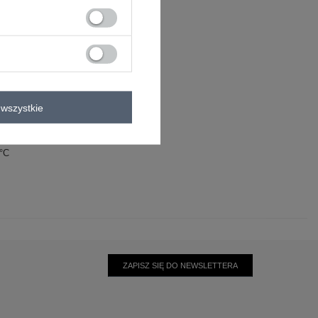
rszczenia
wszystkie
lastan
0°C
ZAPISZ SIĘ DO NEWSLETTERA