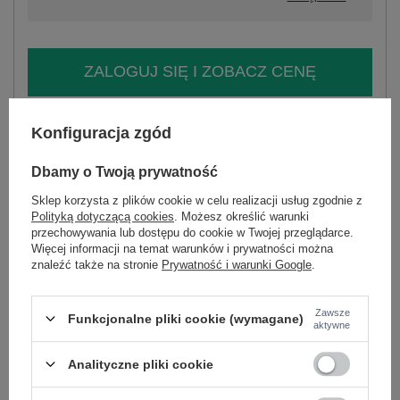
ZALOGUJ SIĘ I ZOBACZ CENĘ
Masz pytanie? Chętnie pomożemy.
Konfiguracja zgód
Zadzwoń
+48 601 547 740
Zadaj pytanie
Dbamy o Twoją prywatność
skład materiału : 97% bawełna, 3% elastan
Sklep korzysta z plików cookie w celu realizacji usług zgodnie z
sposób prania : pranie ręczne w 30°C
Polityką dotyczącą cookies
. Możesz określić warunki
przechowywania lub dostępu do cookie w Twojej przeglądarce.
Kod produktu
IT-KS-6413-1.66
Więcej informacji na temat warunków i prywatności można
znaleźć także na stronie
Prywatność i warunki Google
.
Marka
MU MU
typ produktu
koszula casualowa
styl
casual
Zawsze
Funkcjonalne pliki cookie (wymagane)
aktywne
wzór
aplikacja
dominujący
Analityczne pliki cookie
materiał
bawełna
dominujący