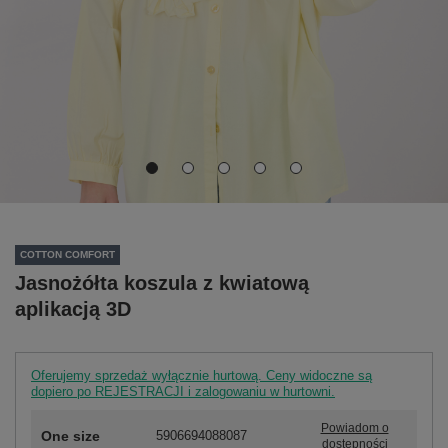
COTTON COMFORT
Jasnożółta koszula z kwiatową
aplikacją 3D
Oferujemy sprzedaż wyłącznie hurtową. Ceny widoczne są
dopiero po REJESTRACJI i zalogowaniu w hurtowni.
Powiadom o
One size
5906694088087
dostępności