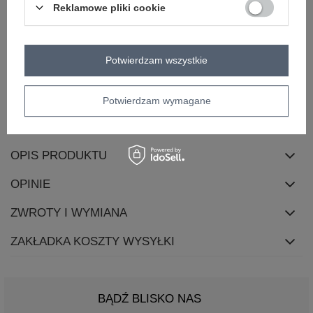
Reklamowe pliki cookie
długość
standardowa
rękaw
długi rękaw
dekolt
kołnierzyk
Potwierdzam wszystkie
cechy
bufiasty rękaw
dodatkowe
skład materiału
97% bawełna
3% elastan
Potwierdzam wymagane
sposób prania
pranie ręczne w 30°C
OPIS PRODUKTU
OPINIE
ZWROTY I WYMIANA
ZAKŁADKA KOSZTY WYSYŁKI
BĄDŹ BLISKO NAS