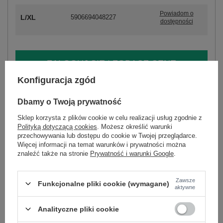
Powiadom o
L/XL
5906694048227
dostępności
ZALOGUJ SIĘ I ZOBACZ CENĘ
Konfiguracja zgód
Masz pytanie? Chętnie pomożemy.
Dbamy o Twoją prywatność
Zadzwoń
+48 601 547 740
Zadaj pytanie
Sklep korzysta z plików cookie w celu realizacji usług zgodnie z
Polityką dotyczącą cookies
. Możesz określić warunki
skład materiału : 50% wiskoza, 30% nylon , 20%
przechowywania lub dostępu do cookie w Twojej przeglądarce.
elastan
Więcej informacji na temat warunków i prywatności można
sposób prania : pranie w pralce w 30°C
znaleźć także na stronie
Prywatność i warunki Google
.
Kod produktu
PM-SW-N30088.21
Zawsze
Marka
CCGPerfect
Funkcjonalne pliki cookie (wymagane)
aktywne
styl
casual
okazja
codzienne
do pracy
Analityczne pliki cookie
wzór
gładki