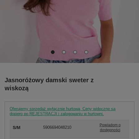
Jasnoróżowy damski sweter z
wiskozą
Oferujemy sprzedaż wyłącznie hurtową. Ceny widoczne są
dopiero po REJESTRACJI i zalogowaniu w hurtowni.
Powiadom o
S/M
5906694048210
dostępności