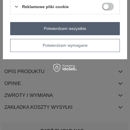
dominujący
Reklamowe pliki cookie
materiał
wiskoza
dominujący
długość
standardowa
Potwierdzam wszystkie
rękaw
krótki rękaw
dekolt
okrągły
skład materiału
50% wiskoza
30% nylon
20% elastan
Potwierdzam wymagane
sposób prania
pranie w pralce w 30°C
OPIS PRODUKTU
OPINIE
ZWROTY I WYMIANA
ZAKŁADKA KOSZTY WYSYŁKI