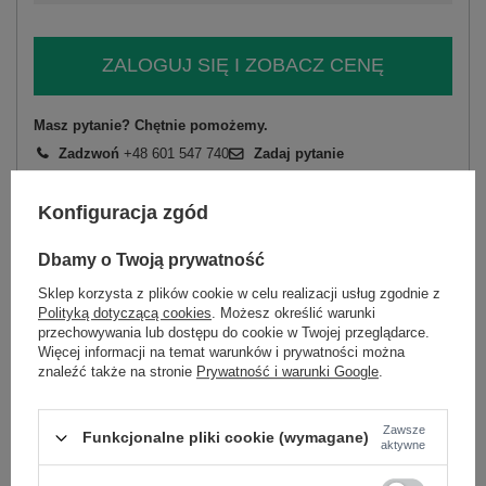
ZALOGUJ SIĘ I ZOBACZ CENĘ
Masz pytanie? Chętnie pomożemy.
Zadzwoń
+48 601 547 740
Zadaj pytanie
skład materiału : 50% poliester, 45% wiskoza, 5%
Konfiguracja zgód
elastan
sposób prania : pranie w pralce w 30°C
Dbamy o Twoją prywatność
Kod produktu
IT-DR-21782.84
Sklep korzysta z plików cookie w celu realizacji usług zgodnie z
Polityką dotyczącą cookies
. Możesz określić warunki
Marka
RUE PARIS
przechowywania lub dostępu do cookie w Twojej przeglądarce.
typ produktu
spodnie dresowe
wide leg
Więcej informacji na temat warunków i prywatności można
znaleźć także na stronie
Prywatność i warunki Google
.
styl
casual
okazja
codzienne
Zawsze
wzór
gładki
Funkcjonalne pliki cookie (wymagane)
aktywne
dominujący
materiał
poliester