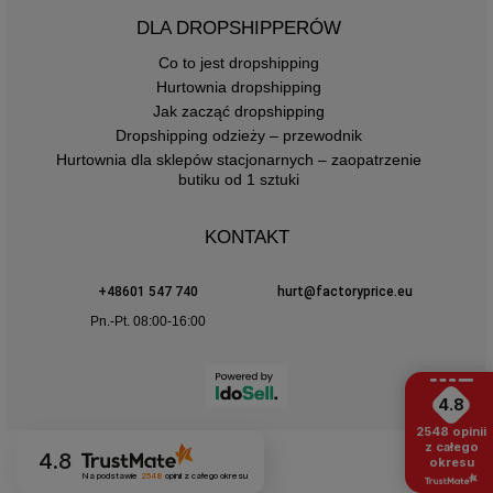
DLA DROPSHIPPERÓW
Co to jest dropshipping
Hurtownia dropshipping
Jak zacząć dropshipping
Dropshipping odzieży – przewodnik
Hurtownia dla sklepów stacjonarnych – zaopatrzenie
butiku od 1 sztuki
KONTAKT
+48601 547 740
hurt@factoryprice.eu
Pn.-Pt. 08:00-16:00
4.8
2548
opinii
z całego
4.8
okresu
Na podstawie
2548
opinii
z całego okresu