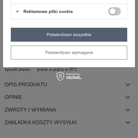
zapięcie
brak
Reklamowe pliki cookie
styl nogawek
proste
cechy
z paskiem
dodatkowe
Potwierdzam wszystkie
kieszenie
boczne
długość
długa
nogawki
Potwierdzam wymagane
skład materiału
77% wiskoza
20% poliester
3% elastan
sposób prania
pranie w pralce w 30°C
OPIS PRODUKTU
OPINIE
ZWROTY I WYMIANA
ZAKŁADKA KOSZTY WYSYŁKI