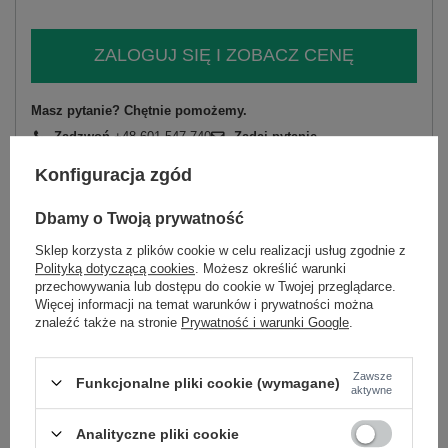
ZALOGUJ SIĘ I ZOBACZ CENĘ
Masz pytanie? Chętnie pomożemy.
Zadzwoń
+48 601 547 740
Zadaj pytanie
Konfiguracja zgód
skład materiału : 77% wiskoza, 20% poliester, 3%
elastan
Dbamy o Twoją prywatność
sposób prania : pranie w pralce w 30°C
Sklep korzysta z plików cookie w celu realizacji usług zgodnie z
Kod produktu
IT-SP-26020.54
Polityką dotyczącą cookies
. Możesz określić warunki
przechowywania lub dostępu do cookie w Twojej przeglądarce.
Marka
ITALY MODA
Więcej informacji na temat warunków i prywatności można
typ produktu
spodnie materiałowe
straight leg
znaleźć także na stronie
Prywatność i warunki Google
.
wzór
gładki
dominujący
Zawsze
Funkcjonalne pliki cookie (wymagane)
materiał
wiskoza
aktywne
dominujący
wysokość w
wysoki
Analityczne pliki cookie
pasie