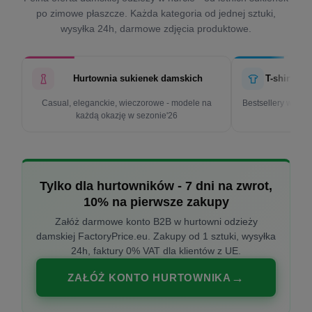
po zimowe płaszcze. Każda kategoria od jednej sztuki,
wysyłka 24h, darmowe zdjęcia produktowe.
Hurtownia sukienek damskich
T-shirty d
Casual, eleganckie, wieczorowe - modele na
Bestsellery w cen
każdą okazję w sezonie'26
k
Tylko dla hurtowników - 7 dni na zwrot,
10% na pierwsze zakupy
Załóż darmowe konto B2B w hurtowni odzieży
damskiej FactoryPrice.eu. Zakupy od 1 sztuki, wysyłka
24h, faktury 0% VAT dla klientów z UE.
ZAŁÓŻ KONTO HURTOWNIKA