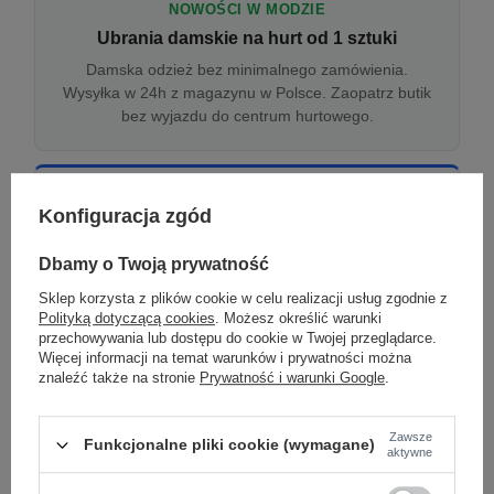
NOWOŚCI W MODZIE
Ubrania damskie na hurt od 1 sztuki
Damska odzież bez minimalnego zamówienia.
Wysyłka w 24h z magazynu w Polsce. Zaopatrz butik
bez wyjazdu do centrum hurtowego.
ONLINE
Konfiguracja zgód
Odzież damska hurtowo online
Internetowa hurtownia damska z plikiem XML/CSV.
Dbamy o Twoją prywatność
Integracja z WooCommerce, Shopify, BaseLinker.
Sklep korzysta z plików cookie w celu realizacji usług zgodnie z
Aktualizacja stanów co godzinę.
Polityką dotyczącą cookies
. Możesz określić warunki
przechowywania lub dostępu do cookie w Twojej przeglądarce.
Więcej informacji na temat warunków i prywatności można
znaleźć także na stronie
Prywatność i warunki Google
.
DROPSHIPPING
Damskie ubrania w dropshippingu
Zawsze
Funkcjonalne pliki cookie (wymagane)
Hurt odzieży damskiej z wysyłką na etykiecie Twojego
aktywne
sklepu w całej UE. Zero magazynu, zero
zamrożonego kapitału.