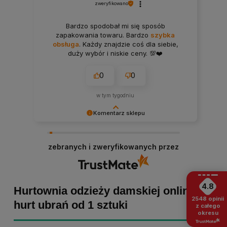
zweryfikowano
Bardzo spodobał mi się sposób
zapakowania towaru. Bardzo
szybka
obsługa
. Każdy znajdzie coś dla siebie,
duży wybór i niskie ceny. 💯❤️
0
0
w tym tygodniu
Komentarz sklepu
Bartosz dziękujemy za poświęcony czas i dodaną
opinię! Takie słowa dodają nam skrzydeł, dlatego
zebranych i zweryfikowanych przez
tym bardziej cieszymy się, że zakup przebiegł
pomyślnie. Obiecujemy utrzymać dobrą passę -
zapraszamy ponownie! :)
4.8
Hurtownia odzieży damskiej online -
2548
opinii
hurt ubrań od 1 sztuki
z całego
okresu