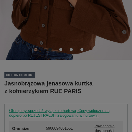
COTTON COMFORT
Jasnobrązowa jenasowa kurtka
z kołnierzykiem RUE PARIS
Oferujemy sprzedaż wyłącznie hurtową. Ceny widoczne są
dopiero po REJESTRACJI i zalogowaniu w hurtowni.
Powiadom o
One size
5906694051661
dostępności