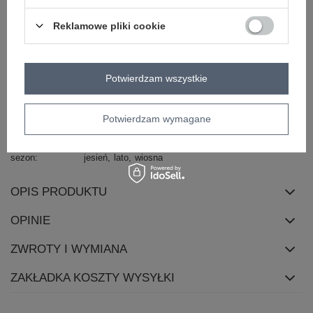
długość
krótka
Reklamowe pliki cookie
kaptur
bez kaptura
rękaw
długi rękaw
zapięcie
guziki
Potwierdzam wszystkie
cechy
kieszenie
dodatkowe
skład materiału
97% bawełna
3% elastan
Potwierdzam wymagane
sposób prania
pranie w pralce w 30°C
sezon
jesień
lato
wiosna
OPIS PRODUKTU
OPINIE
ZWROTY I WYMIANA
ZAKŁADKA KOSZTY WYSYŁKI