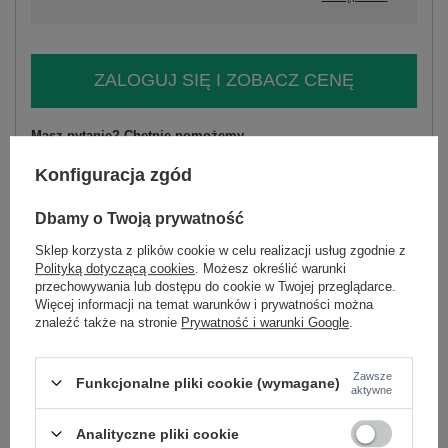
ZALOGUJ SIĘ I ZOBACZ CENĘ
Masz pytanie? Chętnie pomożemy.
Zadzwoń
+48 601 547 740
Zadaj pytanie
Konfiguracja zgód
skład materiału : 97% bawełna, 3% elastan
Dbamy o Twoją prywatność
sposób prania : pranie w pralce w 30°C
Sklep korzysta z plików cookie w celu realizacji usług zgodnie z
Polityką dotyczącą cookies
. Możesz określić warunki
Kod produktu
IT-KR-FL7029.72
przechowywania lub dostępu do cookie w Twojej przeglądarce.
Marka
RUE PARIS
Więcej informacji na temat warunków i prywatności można
znaleźć także na stronie
Prywatność i warunki Google
.
styl
casual
okazja
codzienne
wzór
gładki
Zawsze
Funkcjonalne pliki cookie (wymagane)
aktywne
dominujący
materiał
bawełna
Analityczne pliki cookie
dominujący