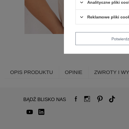
Analityczne pliki coo
Reklamowe pliki coo
Potwier
OPIS PRODUKTU
OPINIE
ZWROTY I W
BĄDŹ BLISKO NAS