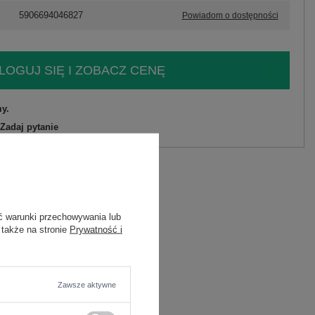
5906694046827
Powiadom o dostępności
LOGUJ SIĘ I ZOBACZ CENĘ
y.
Zadaj pytanie
liester, 22% nylon
C
ć warunki przechowywania lub
 także na stronie
Prywatność i
 materiału
Zawsze aktywne