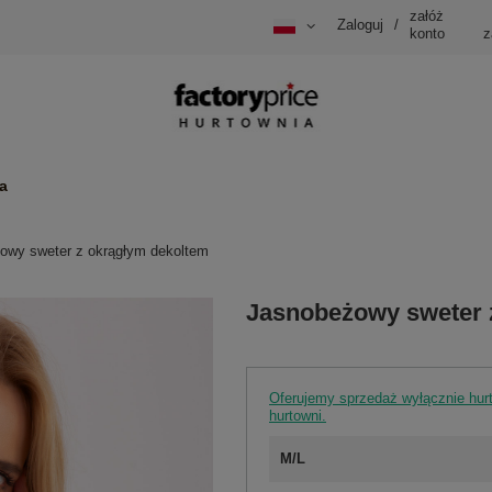
załóż
Zaloguj
/
konto
z
a
owy sweter z okrągłym dekoltem
Jasnobeżowy sweter 
Oferujemy sprzedaż wyłącznie hu
hurtowni.
M/L