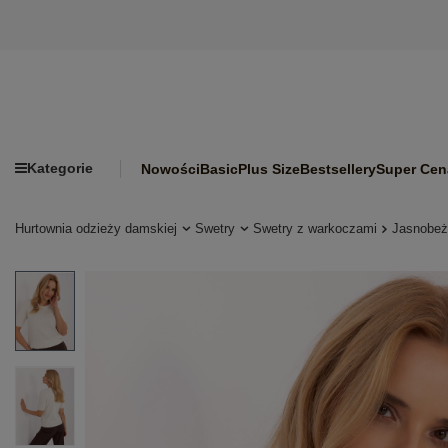
Kategorie
Nowości
Basic
Plus Size
Bestsellery
Super Cen
Hurtownia odzieży damskiej
Swetry
Swetry z warkoczami
Jasnobeż