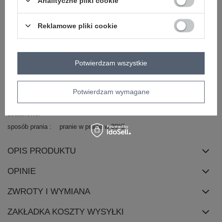
Analityczne pliki cookie
wzór
urozmaicona faktura materiału
dominujący
Reklamowe pliki cookie
materiał
wiskoza
dominujący
długość
mini
Potwierdzam wszystkie
rękaw
długi rękaw
dekolt
serek / dekolt V
Potwierdzam wymagane
zapięcie
brak
cechy
z podszewką
koronka
bufiasty rękaw
dodatkowe
sposób prania
pranie w pralce w 30°C
OPIS PRODUKTU
OPINIE
ZWROTY I WYMIANA
ZAKŁADKA KOSZTY WYSYŁKI