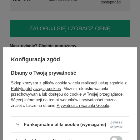
dostępności
ZALOGUJ SIĘ I ZOBACZ CENĘ
Masz pytanie? Chętnie pomożemy.
Zadzwoń
+48 601 547 740
Zadaj pytanie
Konfiguracja zgód
skład materiału : 65% wiskoza, 30% nylon , 5%
Dbamy o Twoją prywatność
elastan
sposób prania : pranie w pralce w 30°C
Sklep korzysta z plików cookie w celu realizacji usług zgodnie z
Polityką dotyczącą cookies
. Możesz określić warunki
przechowywania lub dostępu do cookie w Twojej przeglądarce.
Kod produktu
MI-SK-3320.90
Więcej informacji na temat warunków i prywatności można
Marka
ITALY MODA
znaleźć także na stronie
Prywatność i warunki Google
.
skład materiału
65% wiskoza
30% nylon
5% elastan
Zawsze
typ produktu
sukienka koktajlowa
Funkcjonalne pliki cookie (wymagane)
aktywne
fason
sukienka ołówkowa
okazja
na imprezę
wizytowe