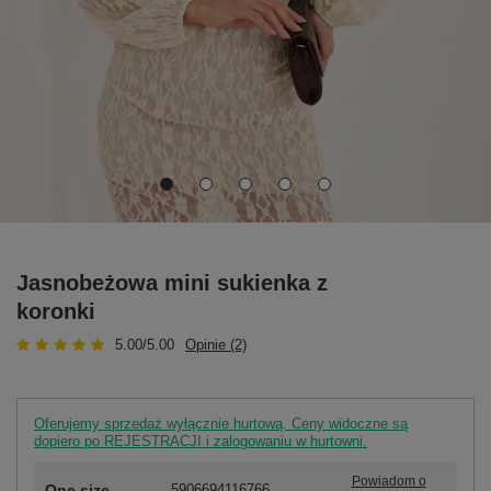
Jasnobeżowa mini sukienka z
koronki
5.00/5.00
Opinie (2)
Oferujemy sprzedaż wyłącznie hurtową. Ceny widoczne są
dopiero po REJESTRACJI i zalogowaniu w hurtowni.
Powiadom o
One size
5906694116766