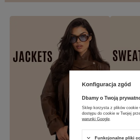
Konfiguracja zgód
Dbamy o Twoją prywatn
Sklep korzysta z plików cookie 
dostępu do cookie w Twojej prz
warunki Google
.
Funkcjonalne pliki 