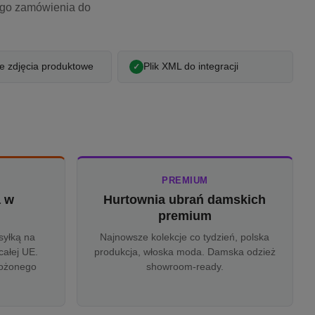
ego zamówienia do
 zdjęcia produktowe
Plik XML do integracji
PREMIUM
a w
Hurtownia ubrań damskich
u
premium
syłką na
Najnowsze kolekcje co tydzień, polska
całej UE.
produkcja, włoska moda. Damska odzież
rożonego
showroom-ready.