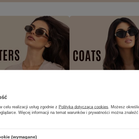
ość
w celu realizacji usług zgodnie z
Polityką dotyczącą cookies
. Możesz określi
eglądarce. Więcej informacji na temat warunków i prywatności można znaleźć
cookie (wymagane)