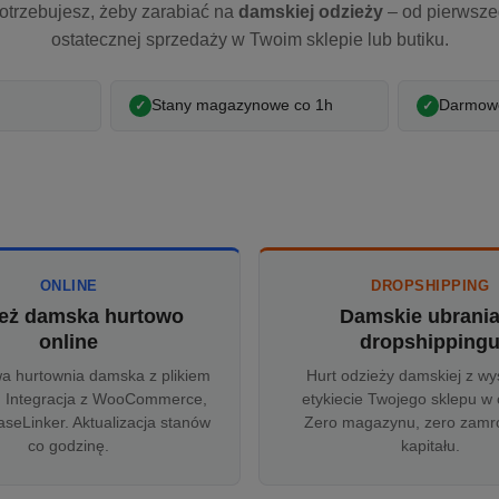
otrzebujesz, żeby zarabiać na
damskiej odzieży
– od pierwsz
ostatecznej sprzedaży w Twoim sklepie lub butiku.
Stany magazynowe co 1h
Darmowe
ONLINE
DROPSHIPPING
eż damska hurtowo
Damskie ubrani
online
dropshipping
wa hurtownia damska z plikiem
Hurt odzieży damskiej z wy
 Integracja z WooCommerce,
etykiecie Twojego sklepu w 
aseLinker. Aktualizacja stanów
Zero magazynu, zero zam
co godzinę.
kapitału.