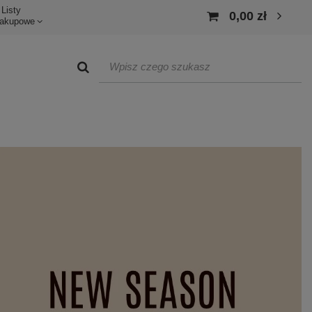
Listy
0,00 zł
akupowe