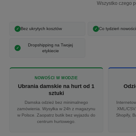
Wszystko czego p
Bez ukrytych kosztów
Co tydzień nowości
Dropshipping na Twojej
etykiecie
NOWOŚCI W MODZIE
Ubrania damskie na hurt od 1
Odzi
sztuki
Damska odzież bez minimalnego
Interneto
zamówienia. Wysyłka w 24h z magazynu
XML/CSV.
w Polsce. Zaopatrz butik bez wyjazdu do
Shopify, B
centrum hurtowego.