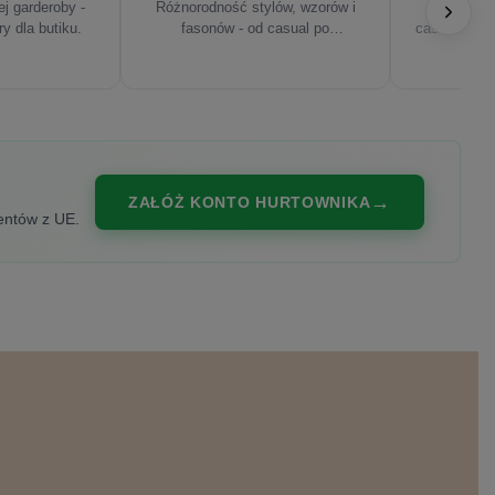
j garderoby -
Różnorodność stylów, wzorów i
Najnowsze
ry dla butiku.
fasonów - od casual po
casualowe, s
eleganckie.
ZAŁÓŻ KONTO HURTOWNIKA
entów z UE.