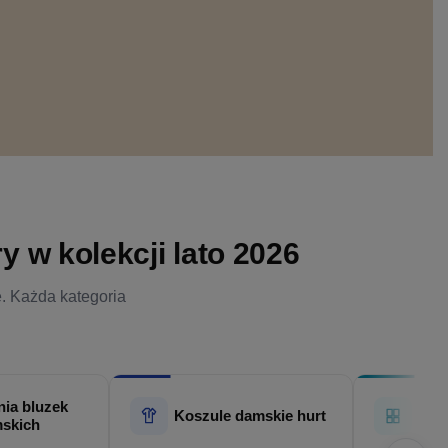
 w kolekcji lato 2026
e. Każda kategoria
ia bluzek
Hur
Koszule damskie hurt
skich