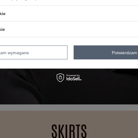
kie
kie
dzam wymagane
Potwierdzam 