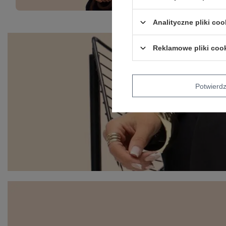
Analityczne pliki coo
Reklamowe pliki coo
Potwier