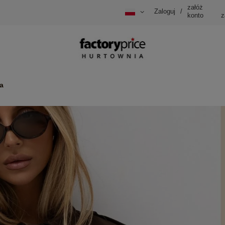
załóż
Zaloguj
/
konto
z
a