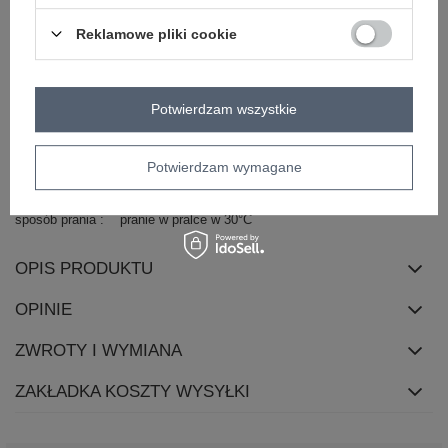
dominujący
długość
przed kolano
Reklamowe pliki cookie
rękaw
długi rękaw
dekolt
okrągły
Potwierdzam wszystkie
zapięcie
brak
cechy
bufiasty rękaw
dodatkowe
Potwierdzam wymagane
skład materiału
44% wiskoza
20% modal
7% elastan
29% poliester
sposób prania
pranie w pralce w 30°C
OPIS PRODUKTU
OPINIE
ZWROTY I WYMIANA
ZAKŁADKA KOSZTY WYSYŁKI