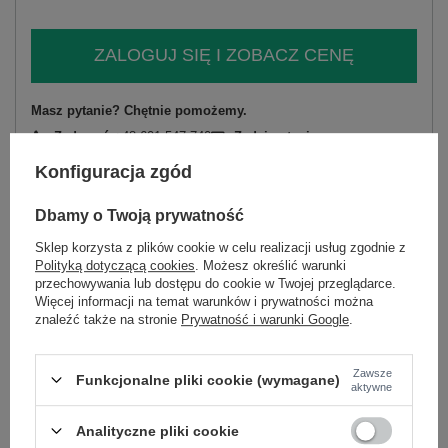
ZALOGUJ SIĘ I ZOBACZ CENĘ
Masz pytanie? Chętnie pomożemy.
Zadzwoń
+48 601 547 740
Zadaj pytanie
Konfiguracja zgód
skład materiału : 44% wiskoza, 20% modal, 7%
elastan
Dbamy o Twoją prywatność
sposób prania : pranie w pralce w 30°C
Sklep korzysta z plików cookie w celu realizacji usług zgodnie z
Polityką dotyczącą cookies
. Możesz określić warunki
Kod produktu
IT-SK-H4215.09
przechowywania lub dostępu do cookie w Twojej przeglądarce.
Marka
MOOIJ
Więcej informacji na temat warunków i prywatności można
typ produktu
sukienka dresowa
znaleźć także na stronie
Prywatność i warunki Google
.
fason
sukienka oversize
okazja
codzienne
Zawsze
Funkcjonalne pliki cookie (wymagane)
aktywne
wzór
gładki
dominujący
Analityczne pliki cookie
materiał
wiskoza