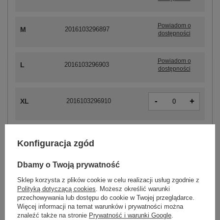
Powiadom o
M
2016103296897
dostępności
Powiadom o
L
2016103296903
dostępności
-
+
XL
2016103296910
Konfiguracja zgód
ZALOGUJ SIĘ I ZOBACZ CENĘ
Dbamy o Twoją prywatność
Masz pytanie? Chętnie pomożemy.
Sklep korzysta z plików cookie w celu realizacji usług zgodnie z
Zadzwoń
+48 601 547 740
Zadaj pytanie
Polityką dotyczącą cookies
. Możesz określić warunki
przechowywania lub dostępu do cookie w Twojej przeglądarce.
Więcej informacji na temat warunków i prywatności można
Hurtownia Grafitowa gładka piżama bawełniana z
znaleźć także na stronie
Prywatność i warunki Google
.