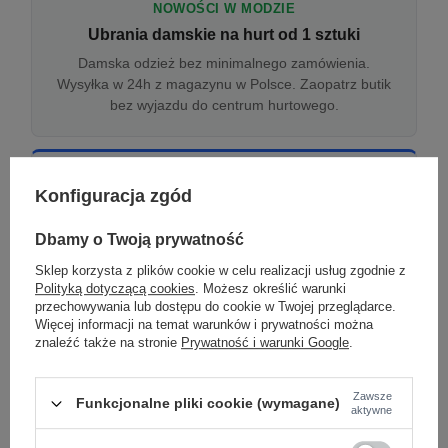
NOWOŚCI W MODZIE
Ubrania damskie na hurt od 1 sztuki
Damska odzież bez minimalnego zamówienia.
Wysyłka w 24h z magazynu w Polsce. Zaopatrz butik
bez wyjazdu do centrum hurtowego.
ONLINE
Konfiguracja zgód
Odzież damska hurtowo online
Internetowa hurtownia damska z plikiem XML/CSV.
Dbamy o Twoją prywatność
Integracja z WooCommerce, Shopify, BaseLinker.
Sklep korzysta z plików cookie w celu realizacji usług zgodnie z
Aktualizacja stanów co godzinę.
Polityką dotyczącą cookies
. Możesz określić warunki
przechowywania lub dostępu do cookie w Twojej przeglądarce.
Więcej informacji na temat warunków i prywatności można
znaleźć także na stronie
Prywatność i warunki Google
.
DROPSHIPPING
Damskie ubrania w dropshippingu
Zawsze
Funkcjonalne pliki cookie (wymagane)
Hurt odzieży damskiej z wysyłką na etykiecie Twojego
aktywne
sklepu w całej UE. Zero magazynu, zero
zamrożonego kapitału.