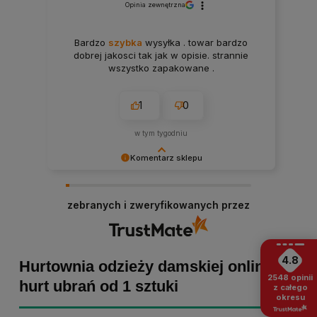
Opinia zewnętrzna
Bardzo
szybka
wysyłka . towar bardzo
dobrej jakosci tak jak w opisie. strannie
wszystko zapakowane .
1
0
w tym tygodniu
Komentarz sklepu
Paulina Grabarczyk dziękujemy za poświęcony
czas i dodaną opinię! Takie słowa dodają nam
zebranych i zweryfikowanych przez
skrzydeł, dlatego tym bardziej cieszymy się, że
zakup przebiegł pomyślnie. Obiecujemy
utrzymać dobrą passę - zapraszamy ponownie! :)
4.8
Hurtownia odzieży damskiej online -
2548
opinii
hurt ubrań od 1 sztuki
z całego
okresu