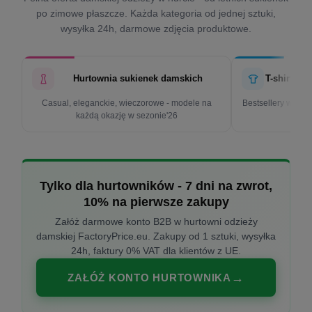
po zimowe płaszcze. Każda kategoria od jednej sztuki,
wysyłka 24h, darmowe zdjęcia produktowe.
Hurtownia sukienek damskich
T-shirty d
Casual, eleganckie, wieczorowe - modele na
Bestsellery w cen
każdą okazję w sezonie'26
k
Tylko dla hurtowników - 7 dni na zwrot,
10% na pierwsze zakupy
Załóż darmowe konto B2B w hurtowni odzieży
damskiej FactoryPrice.eu. Zakupy od 1 sztuki, wysyłka
24h, faktury 0% VAT dla klientów z UE.
ZAŁÓŻ KONTO HURTOWNIKA