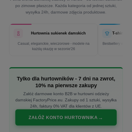
po zimowe płaszcze. Każda kategoria od jednej sztuki,
wysyłka 24h, darmowe zdjęcia produktowe.
Hurtownia sukienek damskich
T-shirty d
Casual, eleganckie, wieczorowe - modele na
Bestsellery w cen
każdą okazję w sezonie'26
k
Tylko dla hurtowników - 7 dni na zwrot,
10% na pierwsze zakupy
Załóż darmowe konto B2B w hurtowni odzieży
damskiej FactoryPrice.eu. Zakupy od 1 sztuki, wysyłka
24h, faktury 0% VAT dla klientów z UE.
ZAŁÓŻ KONTO HURTOWNIKA