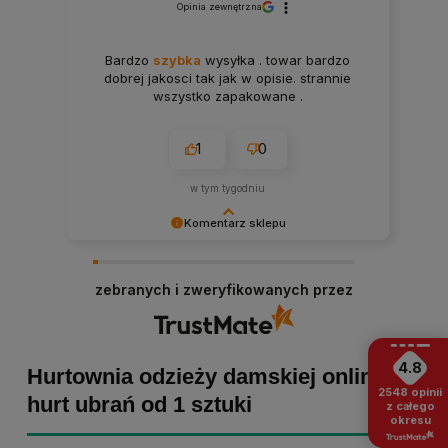
Opinia zewnętrzna
Bardzo
szybka
wysyłka . towar bardzo
dobrej jakosci tak jak w opisie. strannie
wszystko zapakowane .
1
0
w tym tygodniu
Komentarz sklepu
Paulina Grabarczyk dziękujemy za poświęcony
czas i dodaną opinię! Takie słowa dodają nam
zebranych i zweryfikowanych przez
skrzydeł, dlatego tym bardziej cieszymy się, że
zakup przebiegł pomyślnie. Obiecujemy
utrzymać dobrą passę - zapraszamy ponownie! :)
4.8
Hurtownia odzieży damskiej online -
2548
opinii
hurt ubrań od 1 sztuki
z całego
okresu