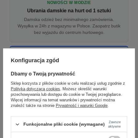
NOWOŚCI W MODZIE
Ubrania damskie na hurt od 1 sztuki
Damska odzież bez minimalnego zamówienia.
Wysyłka w 24h z magazynu w Polsce. Zaopatrz butik
bez wyjazdu do centrum hurtowego.
ONLINE
Konfiguracja zgód
Odzież damska hurtowo online
Internetowa hurtownia damska z plikiem XML/CSV.
Dbamy o Twoją prywatność
Integracja z WooCommerce, Shopify, BaseLinker.
Sklep korzysta z plików cookie w celu realizacji usług zgodnie z
Aktualizacja stanów co godzinę.
Polityką dotyczącą cookies
. Możesz określić warunki
przechowywania lub dostępu do cookie w Twojej przeglądarce.
Więcej informacji na temat warunków i prywatności można
znaleźć także na stronie
Prywatność i warunki Google
.
DROPSHIPPING
Damskie ubrania w dropshippingu
Zawsze
Funkcjonalne pliki cookie (wymagane)
Hurt odzieży damskiej z wysyłką na etykiecie Twojego
aktywne
sklepu w całej UE. Zero magazynu, zero
zamrożonego kapitału.