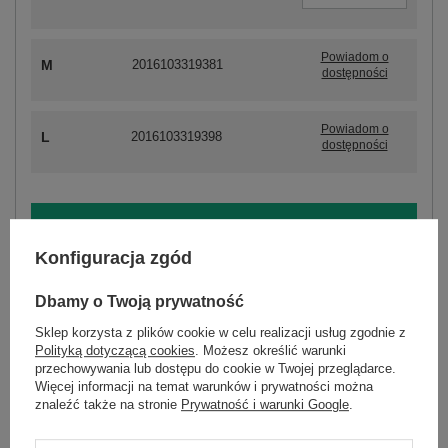
Powiadom o
M
2016103319381
dostępności
Powiadom o
L
2016103319398
dostępności
ZALOGUJ SIĘ I ZOBACZ CENĘ
Konfiguracja zgód
Masz pytanie? Chętnie pomożemy.
Dbamy o Twoją prywatność
Zadzwoń
+48 601 547 740
Zadaj pytanie
Sklep korzysta z plików cookie w celu realizacji usług zgodnie z
Polityką dotyczącą cookies
. Możesz określić warunki
skład materiału : 90% bawełna , 10% elastan
przechowywania lub dostępu do cookie w Twojej przeglądarce.
sposób prania : pranie w pralce w 30°C
Więcej informacji na temat warunków i prywatności można
znaleźć także na stronie
Prywatność i warunki Google
.
Kod produktu
EM-DR-ES-21-593.43P
Marka
EX MODA