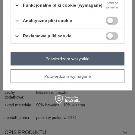
Zawsze
Funkcjonalne pliki cookie (wymagane)
typ produktu
spodnie dresowe
cargo
aktywne
styl
casual
Analityczne pliki cookie
okazja
codzienne
wzór
gładki
dominujący
Reklamowe pliki cookie
materiał
bawełna
dominujący
wysokość w
wysoki
Potwierdzam wszystkie
pasie
styl nogawek
ściągacze
Potwierdzam wymagane
zapięcie
wiązanie
kieszenie
boczne
klapowe
cargo
cechy
kieszenie
troczki
dodatkowe
skład materiału
90% bawełna
10% elastan
sposób prania
pranie w pralce w 30°C
OPIS PRODUKTU