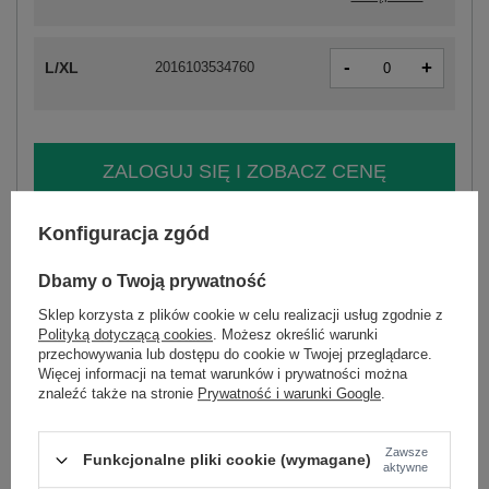
-
+
L/XL
2016103534760
ZALOGUJ SIĘ I ZOBACZ CENĘ
Konfiguracja zgód
Masz pytanie? Chętnie pomożemy.
Zadzwoń
+48 601 547 740
Zadaj pytanie
Dbamy o Twoją prywatność
skład materiału : 100% bawełna
Sklep korzysta z plików cookie w celu realizacji usług zgodnie z
sposób prania : pranie w pralce w 30°C
Polityką dotyczącą cookies
. Możesz określić warunki
przechowywania lub dostępu do cookie w Twojej przeglądarce.
Więcej informacji na temat warunków i prywatności można
Kod produktu
LK-SK-509606.70
znaleźć także na stronie
Prywatność i warunki Google
.
Marka
LAKERTA
typ produktu
sukienka codzienna
sukienka boho
Zawsze
Funkcjonalne pliki cookie (wymagane)
fason
sukienka rozkloszowana
aktywne