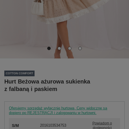
COTTON COMFORT
Hurt Beżowa ażurowa sukienka
z falbaną i paskiem
Oferujemy sprzedaż wyłącznie hurtową. Ceny widoczne są
dopiero po REJESTRACJI i zalogowaniu w hurtowni.
Powiadom o
S/M
2016103534753
dostępności