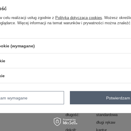
ZA
ość
w celu realizacji usług zgodnie z
Polityką dotyczącą cookies
. Możesz określi
Masz pytanie? Chętnie pomożem
eglądarce. Więcej informacji na temat warunków i prywatności można znaleźć
Zadzwoń
+48 601 547 740
skład materiału : 60% bawełna , 40% p
cookie (wymagane)
sposób prania : pranie w pralce w 30°
Kod produktu
D10608BC02743C
kie
Marka
SUBLEVEL
styl
casual
kie
okazja
codzienne
wzór
nadruk
napisy
dominujący
dzam wymagane
Potwierdzam 
materiał
bawełna
dominujący
długość
standardowa
rękaw
długi rękaw
dekolt
kaptur