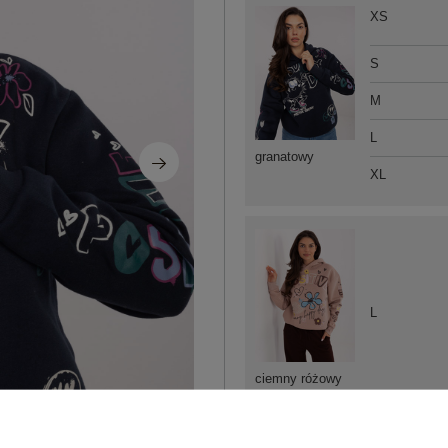
XS
S
M
L
granatowy
XL
L
ciemny różowy