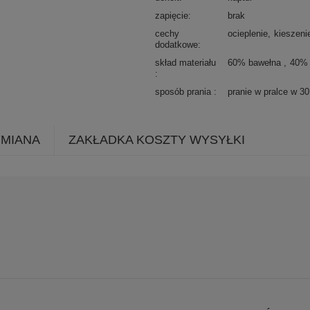
zapięcie
brak
cechy
ocieplenie
kieszeni
dodatkowe
skład materiału
60% bawełna
40% 
sposób prania
pranie w pralce w 3
YMIANA
ZAKŁADKA KOSZTY WYSYŁKI