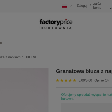
załóż
Zaloguj
/
konto
z
a
luza z napisami SUBLEVEL
Granatowa bluza z 
5.00/5.00
Opinie (3)
Oferujemy sprzedaż wyłącznie hu
hurtowni.