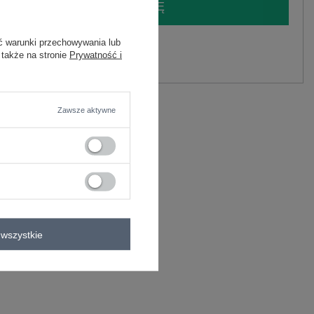
LOGUJ SIĘ I ZOBACZ CENĘ
ć warunki przechowywania lub
y.
 także na stronie
Prywatność i
Zadaj pytanie
oliester
Zawsze aktywne
C
wszystkie