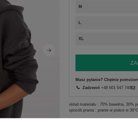
M
L
XL
ZA
Masz pytanie? Chętnie pomożem
Zadzwoń
+48 601 547 740
skład materiału : 70% bawełna, 30% po
sposób prania : pranie w pralce w 30°
Kod produktu
CLM-BL-1044.21
Marka
CALIMERA