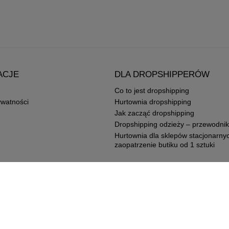
ACJE
DLA DROPSHIPPERÓW
Co to jest dropshipping
ywatności
Hurtownia dropshipping
Jak zacząć dropshipping
Dropshipping odzieży – przewodnik
Hurtownia dla sklepów stacjonarny
zaopatrzenie butiku od 1 sztuki