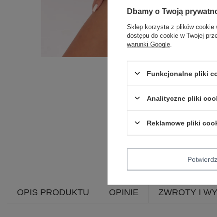
Dbamy o Twoją prywatn
Sklep korzysta z plików cookie 
dostępu do cookie w Twojej prz
warunki Google
.
Funkcjonalne pliki 
Analityczne pliki coo
Reklamowe pliki coo
Potwier
OPIS PRODUKTU
OPINIE
ZWROTY I W