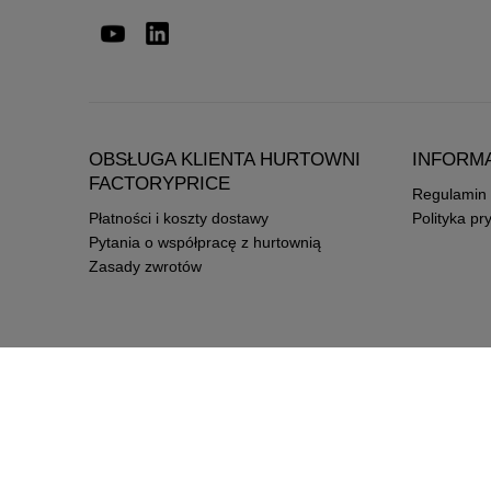
OBSŁUGA KLIENTA HURTOWNI
INFORM
FACTORYPRICE
Regulamin
Płatności i koszty dostawy
Polityka pr
Pytania o współpracę z hurtownią
Zasady zwrotów
4.8
Na podstawie
2545
opinii
z całego okresu