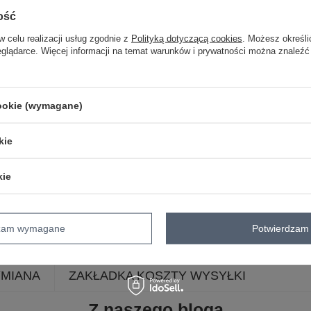
styl
casual
ość
okazja
codzienne
w celu realizacji usług zgodnie z
Polityką dotyczącą cookies
. Możesz określi
wzór
gładki
dominujący
eglądarce. Więcej informacji na temat warunków i prywatności można znaleźć
materiał
bawełna
dominujący
długość
standardowa
cookie (wymagane)
rękaw
długi rękaw
dekolt
kaptur
kie
zapięcie
suwak
cechy
ocieplenie
kieszeni
kie
dodatkowe
skład materiału
70% bawełna
30% p
sposób prania
pranie w pralce w 3
dzam wymagane
Potwierdzam 
YMIANA
ZAKŁADKA KOSZTY WYSYŁKI
Z naszego bloga