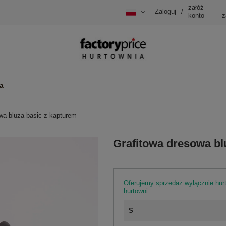
załóż
Zaloguj
/
konto
z
a
wa bluza basic z kapturem
Grafitowa dresowa bl
Oferujemy sprzedaż wyłącznie hu
hurtowni.
S