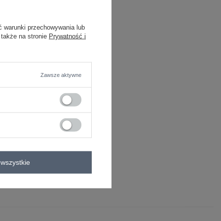
ć warunki przechowywania lub
 także na stronie
Prywatność i
Zawsze aktywne
e
oliester
0°C
wszystkie