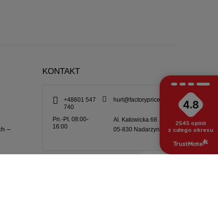
KONTAKT
+48601 547
hurt@factoryprice.eu
4.8
740
Pn.-Pt. 08:00-
Al. Katowicka 68
2545
opinii
16:00
ch –
05-830
Nadarzyn
z całego okresu