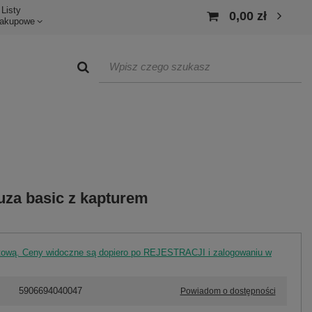
Listy
0,00 zł
akupowe
uza basic z kapturem
rtową. Ceny widoczne są dopiero po REJESTRACJI i zalogowaniu w
5906694040047
Powiadom o dostępności