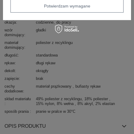
Potwierdzam wymagane
Marka
ITALY MODA
styl
casual
okazja
codzienne
do pracy
wzór
gładki
dominujący
materiał
poliester z recyklingu
dominujący
długość
standardowa
rękaw
długi rękaw
dekolt
okrągły
zapięcie
brak
cechy
materiał prążkowany
bufiasty rękaw
dodatkowe
skład materiału
49% poliester z recyklingu
18% poliester
15% nylon
8% wełna
8% akryl
2% elastan
sposób prania
pranie w pralce w 30°C
OPIS PRODUKTU