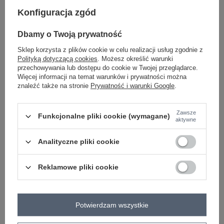
-
+
One size
5906694101687
Konfiguracja zgód
Dbamy o Twoją prywatność
bordowy
Sklep korzysta z plików cookie w celu realizacji usług zgodnie z
Polityką dotyczącą cookies
. Możesz określić warunki
przechowywania lub dostępu do cookie w Twojej przeglądarce.
Zobacz wszystkie kolory (+2)
Więcej informacji na temat warunków i prywatności można
znaleźć także na stronie
Prywatność i warunki Google
.
ZALOGUJ SIĘ I ZOBACZ CENĘ
Zawsze
Funkcjonalne pliki cookie (wymagane)
aktywne
Masz pytanie? Chętnie pomożemy.
Analityczne pliki cookie
Zadzwoń
+48 601 547 740
Zadaj pytanie
Reklamowe pliki cookie
skład materiału : 49% poliester z recyklingu, 18%
poliester , 15% nylon, 8% wełna , 8% akryl, 2%
elastan
sposób prania : pranie w pralce w 30°C
Potwierdzam wszystkie
Kod produktu
MI-SW-9642.01