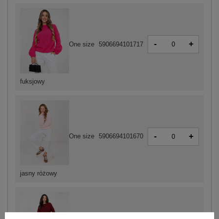
-
+
One size
5906694101717
fuksjowy
-
+
One size
5906694101670
jasny różowy