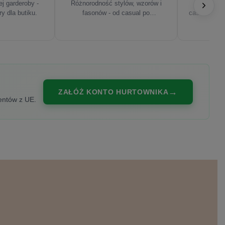
j garderoby -
Różnorodność stylów, wzorów i
Najnowsze
ry dla butiku.
fasonów - od casual po
casualowe, s
eleganckie.
ZAŁÓŻ KONTO HURTOWNIKA
entów z UE.