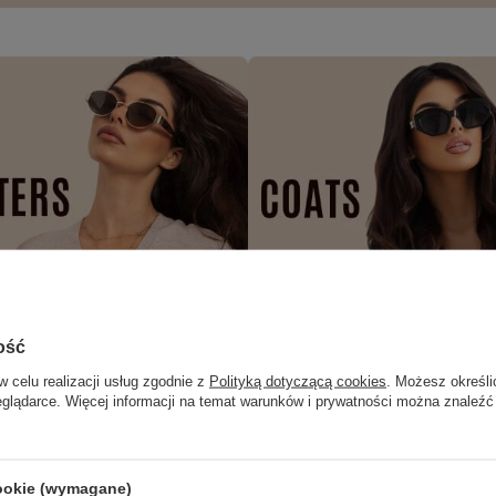
ość
w celu realizacji usług zgodnie z
Polityką dotyczącą cookies
. Możesz określi
eglądarce. Więcej informacji na temat warunków i prywatności można znaleźć
cookie (wymagane)