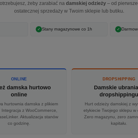
otrzebujesz, żeby zarabiać na
damskiej odzieży
– od pierwsz
ostatecznej sprzedaży w Twoim sklepie lub butiku.
Stany magazynowe co 1h
Darmowe
ONLINE
DROPSHIPPING
eż damska hurtowo
Damskie ubrani
online
dropshipping
wa hurtownia damska z plikiem
Hurt odzieży damskiej z wy
 Integracja z WooCommerce,
etykiecie Twojego sklepu w 
aseLinker. Aktualizacja stanów
Zero magazynu, zero zam
co godzinę.
kapitału.