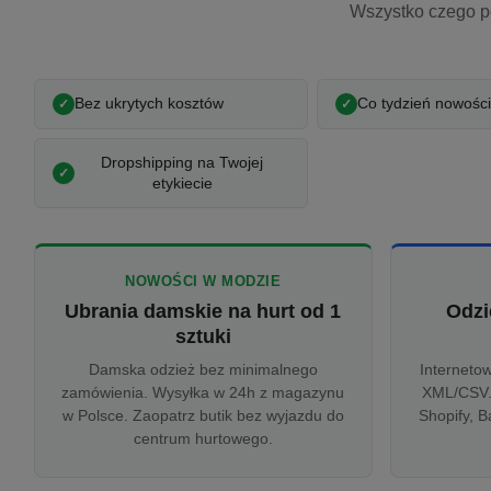
Wszystko czego p
Bez ukrytych kosztów
Co tydzień nowości
Dropshipping na Twojej
etykiecie
NOWOŚCI W MODZIE
Ubrania damskie na hurt od 1
Odzi
sztuki
Damska odzież bez minimalnego
Interneto
zamówienia. Wysyłka w 24h z magazynu
XML/CSV.
w Polsce. Zaopatrz butik bez wyjazdu do
Shopify, B
centrum hurtowego.