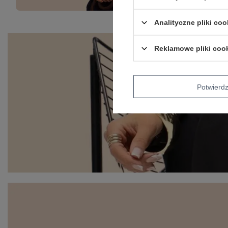
Analityczne pliki coo
Reklamowe pliki coo
Potwier