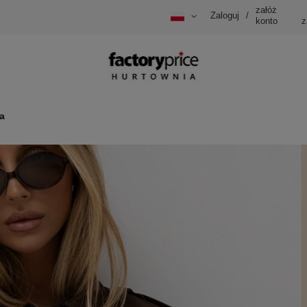
załóż
Zaloguj
/
konto
z
a