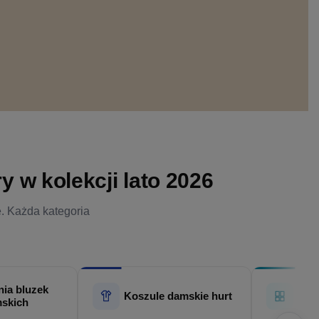
 w kolekcji lato 2026
e. Każda kategoria
ia bluzek
Hur
Koszule damskie hurt
skich