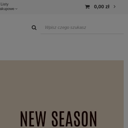
Listy
0,00 zł
akupowe