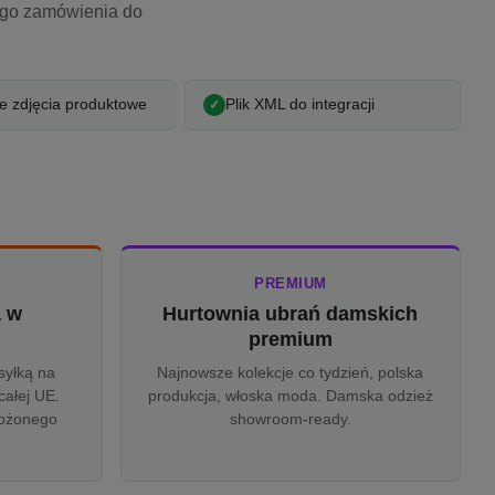
ego zamówienia do
 zdjęcia produktowe
Plik XML do integracji
PREMIUM
a w
Hurtownia ubrań damskich
u
premium
syłką na
Najnowsze kolekcje co tydzień, polska
całej UE.
produkcja, włoska moda. Damska odzież
rożonego
showroom-ready.