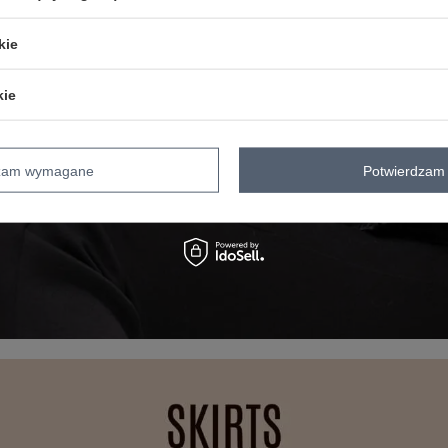
kie
kie
dzam wymagane
Potwierdzam 