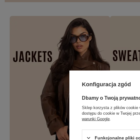
Konfiguracja zgód
Dbamy o Twoją prywatn
Sklep korzysta z plików cookie 
dostępu do cookie w Twojej prz
warunki Google
.
Funkcjonalne pliki 