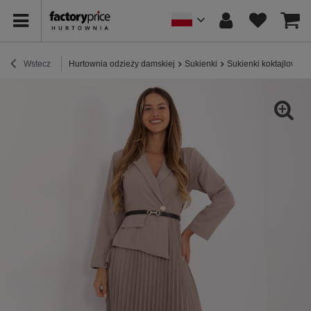
Wstecz
Hurtownia odzieży damskiej
Sukienki
Sukienki koktajlowe /