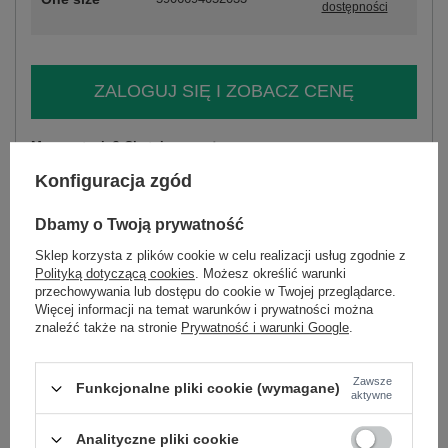
dostępności
ZALOGUJ SIĘ I ZOBACZ CENĘ
Masz pytanie? Chętnie pomożemy.
Zadzwoń
+48 601 547 740
Zadaj pytanie
Konfiguracja zgód
skład materiału : 70% wiskoza, 30% poliester
Dbamy o Twoją prywatność
sposób prania : pranie w pralce w 30°C
Sklep korzysta z plików cookie w celu realizacji usług zgodnie z
Polityką dotyczącą cookies
. Możesz określić warunki
Kod produktu
IT-SK-21599.80
przechowywania lub dostępu do cookie w Twojej przeglądarce.
Marka
ITALY MODA
Więcej informacji na temat warunków i prywatności można
znaleźć także na stronie
Prywatność i warunki Google
.
typ produktu
sukienka elegancka
fason
sukienka rozkloszowana
Zawsze
okazja
do pracy
wizytowe
Funkcjonalne pliki cookie (wymagane)
aktywne
wzór
gładki
dominujący
Analityczne pliki cookie