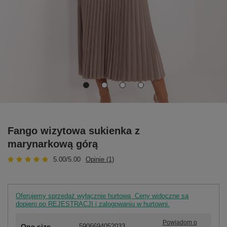
Fango wizytowa sukienka z
marynarkową górą
5.00/5.00
Opinie (1)
Oferujemy sprzedaż wyłącznie hurtową. Ceny widoczne są
dopiero po REJESTRACJI i zalogowaniu w hurtowni.
Powiadom o
One size
5906694052033