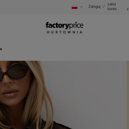
załóż
Zaloguj
/
konto
z
a