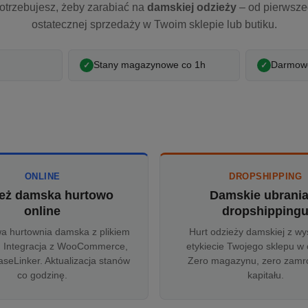
otrzebujesz, żeby zarabiać na
damskiej odzieży
– od pierwsz
ostatecznej sprzedaży w Twoim sklepie lub butiku.
Stany magazynowe co 1h
Darmowe
ONLINE
DROPSHIPPING
eż damska hurtowo
Damskie ubrani
online
dropshipping
wa hurtownia damska z plikiem
Hurt odzieży damskiej z wy
 Integracja z WooCommerce,
etykiecie Twojego sklepu w 
aseLinker. Aktualizacja stanów
Zero magazynu, zero zam
co godzinę.
kapitału.