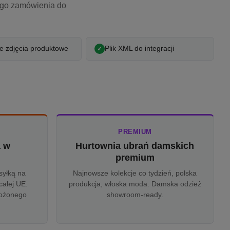
ego zamówienia do
 zdjęcia produktowe
Plik XML do integracji
PREMIUM
a w
Hurtownia ubrań damskich
u
premium
syłką na
Najnowsze kolekcje co tydzień, polska
całej UE.
produkcja, włoska moda. Damska odzież
rożonego
showroom-ready.