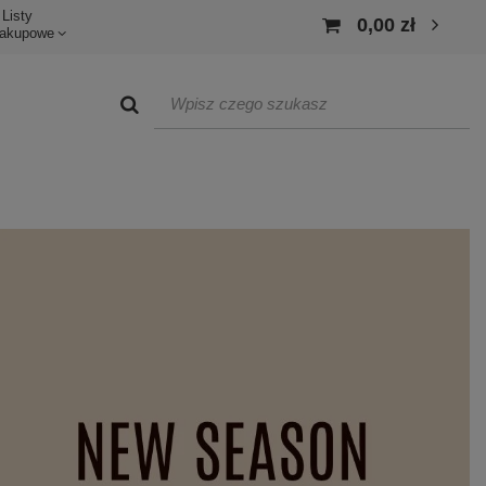
Listy
0,00 zł
akupowe