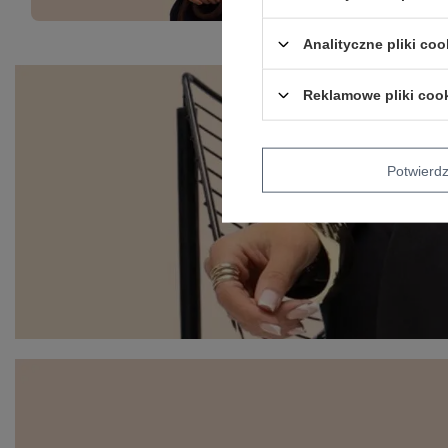
Analityczne pliki coo
Reklamowe pliki coo
Potwier