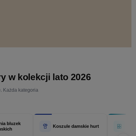
 w kolekcji lato 2026
e. Każda kategoria
ia bluzek
Hur
Koszule damskie hurt
skich