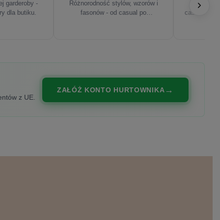
j garderoby -
Różnorodność stylów, wzorów i
Najnowsze
ry dla butiku.
fasonów - od casual po
casualowe, s
eleganckie.
ZAŁÓŻ KONTO HURTOWNIKA
entów z UE.