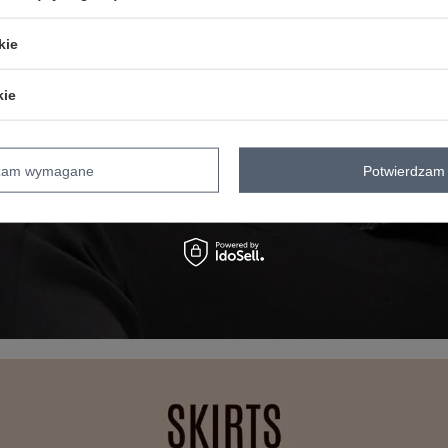
kie
kie
dzam wymagane
Potwierdzam 