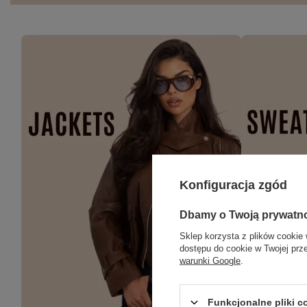
Konfiguracja zgód
Dbamy o Twoją prywatn
Sklep korzysta z plików cookie 
dostępu do cookie w Twojej prz
warunki Google
.
Funkcjonalne pliki 