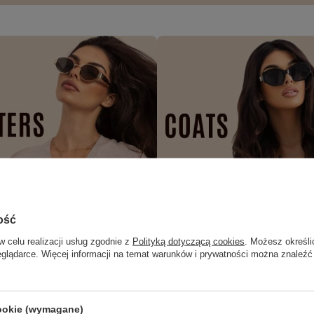
ość
w celu realizacji usług zgodnie z
Polityką dotyczącą cookies
. Możesz określi
eglądarce. Więcej informacji na temat warunków i prywatności można znaleźć
cookie (wymagane)