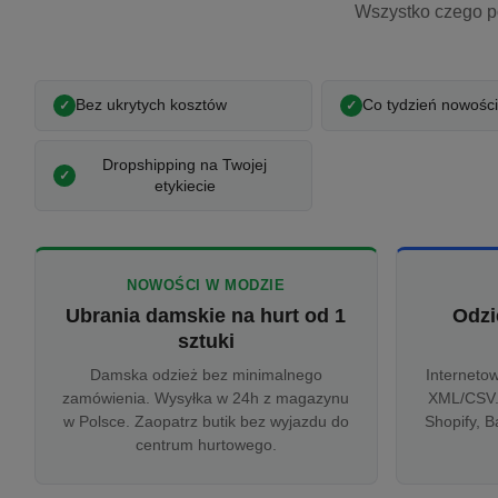
Wszystko czego p
Bez ukrytych kosztów
Co tydzień nowości
Dropshipping na Twojej
etykiecie
NOWOŚCI W MODZIE
Ubrania damskie na hurt od 1
Odzi
sztuki
Damska odzież bez minimalnego
Interneto
zamówienia. Wysyłka w 24h z magazynu
XML/CSV.
w Polsce. Zaopatrz butik bez wyjazdu do
Shopify, B
centrum hurtowego.