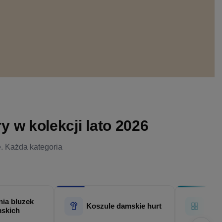
 w kolekcji lato 2026
e. Każda kategoria
ia bluzek
Hur
Koszule damskie hurt
skich