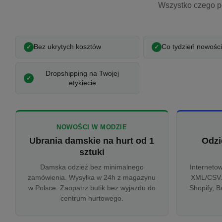
Wszystko czego p
Bez ukrytych kosztów
Co tydzień nowości
Dropshipping na Twojej
etykiecie
NOWOŚCI W MODZIE
Ubrania damskie na hurt od 1
Odzi
sztuki
Damska odzież bez minimalnego
Interneto
zamówienia. Wysyłka w 24h z magazynu
XML/CSV.
w Polsce. Zaopatrz butik bez wyjazdu do
Shopify, B
centrum hurtowego.