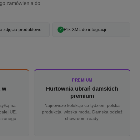
ego zamówienia do
 zdjęcia produktowe
Plik XML do integracji
PREMIUM
a w
Hurtownia ubrań damskich
u
premium
syłką na
Najnowsze kolekcje co tydzień, polska
całej UE.
produkcja, włoska moda. Damska odzież
rożonego
showroom-ready.