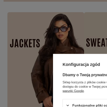
Konfiguracja zgód
Dbamy o Twoją prywatn
Sklep korzysta z plików cookie 
dostępu do cookie w Twojej prz
warunki Google
.
Funkcjonalne pliki 