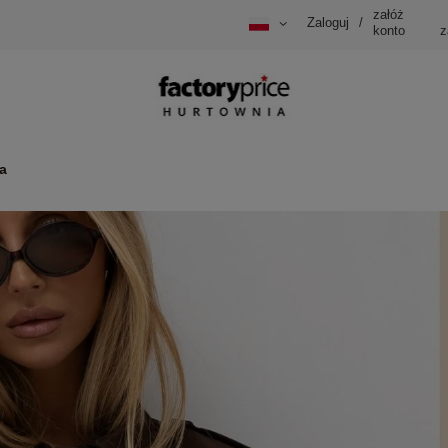
załóż
Zaloguj
/
konto
z
a