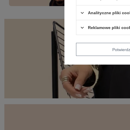
Analityczne pliki coo
Reklamowe pliki coo
Potwier