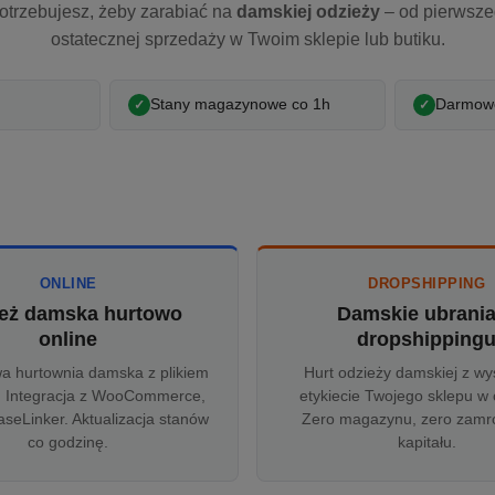
otrzebujesz, żeby zarabiać na
damskiej odzieży
– od pierwsz
ostatecznej sprzedaży w Twoim sklepie lub butiku.
Stany magazynowe co 1h
Darmowe
ONLINE
DROPSHIPPING
eż damska hurtowo
Damskie ubrani
online
dropshipping
wa hurtownia damska z plikiem
Hurt odzieży damskiej z wy
 Integracja z WooCommerce,
etykiecie Twojego sklepu w 
aseLinker. Aktualizacja stanów
Zero magazynu, zero zam
co godzinę.
kapitału.