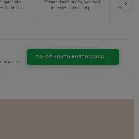
j garderoby -
Różnorodność stylów, wzorów i
Najnowsze
ry dla butiku.
fasonów - od casual po
casualowe, s
eleganckie.
ZAŁÓŻ KONTO HURTOWNIKA
entów z UE.