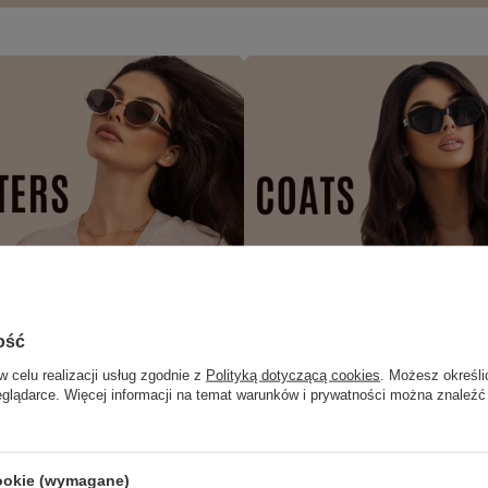
ość
w celu realizacji usług zgodnie z
Polityką dotyczącą cookies
. Możesz określi
eglądarce. Więcej informacji na temat warunków i prywatności można znaleźć
cookie (wymagane)