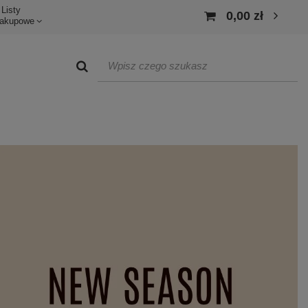
Listy
0,00 zł
akupowe