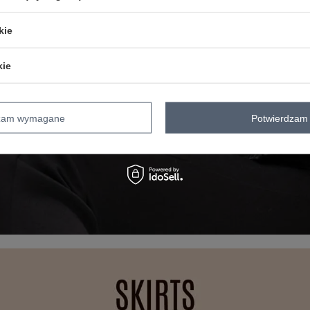
kie
kie
dzam wymagane
Potwierdzam 