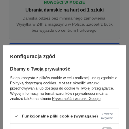
NOWOŚCI W MODZIE
Ubrania damskie na hurt od 1 sztuki
Damska odzież bez minimalnego zamówienia.
Wysyłka w 24h z magazynu w Polsce. Zaopatrz butik
bez wyjazdu do centrum hurtowego.
ONLINE
Konfiguracja zgód
Odzież damska hurtowo online
Internetowa hurtownia damska z plikiem XML/CSV.
Dbamy o Twoją prywatność
Integracja z WooCommerce, Shopify, BaseLinker.
Sklep korzysta z plików cookie w celu realizacji usług zgodnie z
Aktualizacja stanów co godzinę.
Polityką dotyczącą cookies
. Możesz określić warunki
przechowywania lub dostępu do cookie w Twojej przeglądarce.
Więcej informacji na temat warunków i prywatności można
znaleźć także na stronie
Prywatność i warunki Google
.
DROPSHIPPING
Damskie ubrania w dropshippingu
Zawsze
Funkcjonalne pliki cookie (wymagane)
Hurt odzieży damskiej z wysyłką na etykiecie Twojego
aktywne
sklepu w całej UE. Zero magazynu, zero
zamrożonego kapitału.