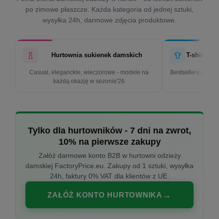
po zimowe płaszcze. Każda kategoria od jednej sztuki,
wysyłka 24h, darmowe zdjęcia produktowe.
Hurtownia sukienek damskich
T-shirty d
Casual, eleganckie, wieczorowe - modele na
Bestsellery w cen
każdą okazję w sezonie'26
k
Tylko dla hurtowników - 7 dni na zwrot,
10% na pierwsze zakupy
Załóż darmowe konto B2B w hurtowni odzieży
damskiej FactoryPrice.eu. Zakupy od 1 sztuki, wysyłka
24h, faktury 0% VAT dla klientów z UE.
ZAŁÓŻ KONTO HURTOWNIKA