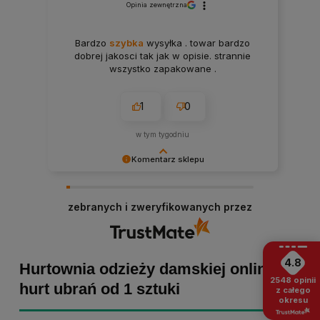
Opinia zewnętrzna
Bardzo
szybka
wysyłka . towar bardzo
dobrej jakosci tak jak w opisie. strannie
wszystko zapakowane .
1
0
w tym tygodniu
Komentarz sklepu
Paulina Grabarczyk dziękujemy za poświęcony
czas i dodaną opinię! Takie słowa dodają nam
zebranych i zweryfikowanych przez
skrzydeł, dlatego tym bardziej cieszymy się, że
zakup przebiegł pomyślnie. Obiecujemy
utrzymać dobrą passę - zapraszamy ponownie! :)
4.8
Hurtownia odzieży damskiej online -
2548
opinii
hurt ubrań od 1 sztuki
z całego
okresu