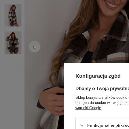
Konfiguracja zgód
Dbamy o Twoją prywatn
Sklep korzysta z plików cookie 
dostępu do cookie w Twojej prz
warunki Google
.
Funkcjonalne pliki 