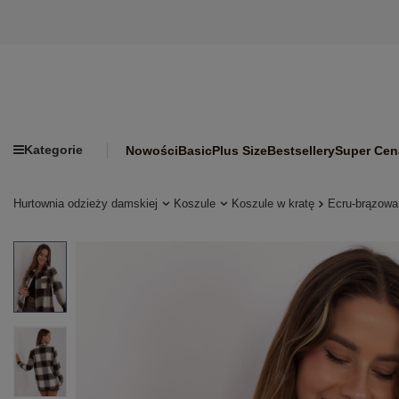
Kategorie
Nowości
Basic
Plus Size
Bestsellery
Super Cen
Hurtownia odzieży damskiej
Koszule
Koszule w kratę
Ecru-brązowa