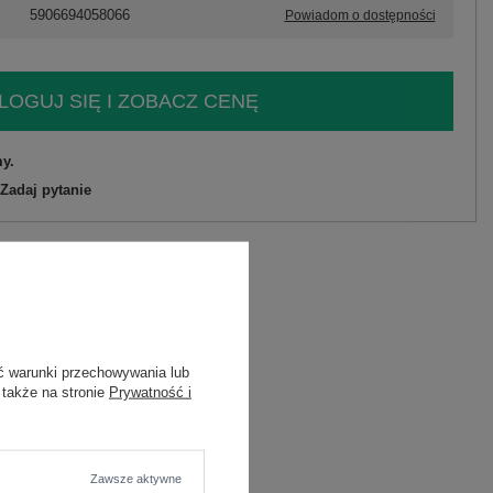
5906694058066
Powiadom o dostępności
LOGUJ SIĘ I ZOBACZ CENĘ
y.
Zadaj pytanie
C
ć warunki przechowywania lub
 także na stronie
Prywatność i
Zawsze aktywne