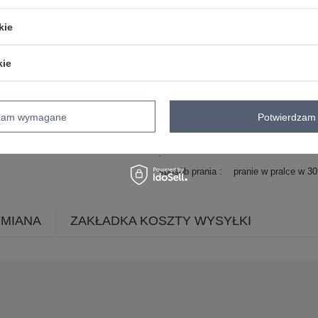
materiał
poliester
dominujący
kie
długość
standardowa
rękaw
długi rękaw
kie
dekolt
kołnierzyk
zapięcie
guziki
cechy
kieszenie
dzam wymagane
Potwierdzam 
dodatkowe
skład materiału
100% poliester
sposób prania
pranie w pralce w 3
YMIANA
ZAKŁADKA KOSZTY WYSYŁKI