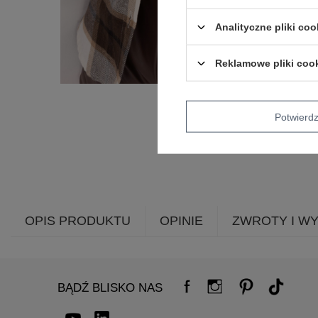
Analityczne pliki coo
Reklamowe pliki coo
Potwier
OPIS PRODUKTU
OPINIE
ZWROTY I W
BĄDŹ BLISKO NAS