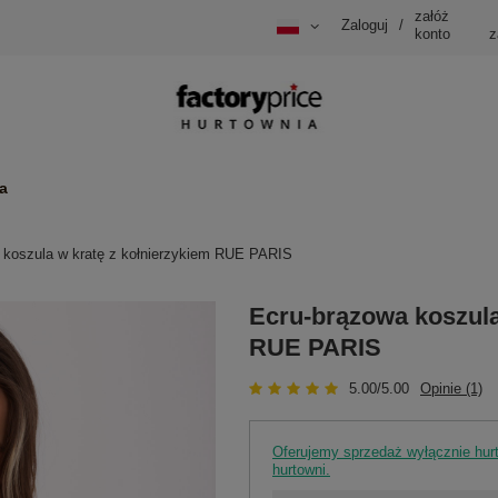
załóż
Zaloguj
/
konto
z
a
 koszula w kratę z kołnierzykiem RUE PARIS
Ecru-brązowa koszula
RUE PARIS
5.00/5.00
Opinie (1)
Oferujemy sprzedaż wyłącznie hu
hurtowni.