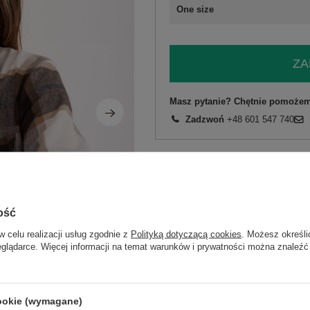
One size
ZA
Masz pytanie? Chętnie pomożem
Zadzwoń
+48 601 547 740
skład materiału : 100% poliester
sposób prania : pranie w pralce w 30°
Kod produktu
MI-KS-9384.22
ość
Marka
RUE PARIS
w celu realizacji usług zgodnie z
Polityką dotyczącą cookies
. Możesz określi
typ produktu
koszula casualowa
eglądarce. Więcej informacji na temat warunków i prywatności można znaleźć
styl
casual
okazja
codzienne
wzór
krata
dominujący
cookie (wymagane)