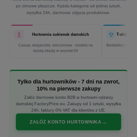
po zimowe płaszcze. Każda kategoria od jednej sztuki,
wysyłka 24h, darmowe zdjęcia produktowe.
Hurtownia sukienek damskich
T-shirty d
Casual, eleganckie, wieczorowe - modele na
Bestsellery w cen
każdą okazję w sezonie'26
k
Tylko dla hurtowników - 7 dni na zwrot,
10% na pierwsze zakupy
Załóż darmowe konto B2B w hurtowni odzieży
damskiej FactoryPrice.eu. Zakupy od 1 sztuki, wysyłka
24h, faktury 0% VAT dla klientów z UE.
ZAŁÓŻ KONTO HURTOWNIKA