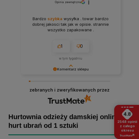
Opinia zewnętrzna
Bardzo
szybka
wysyłka . towar bardzo
dobrej jakosci tak jak w opisie. strannie
wszystko zapakowane .
1
0
w tym tygodniu
Komentarz sklepu
Paulina Grabarczyk dziękujemy za poświęcony
czas i dodaną opinię! Takie słowa dodają nam
zebranych i zweryfikowanych przez
skrzydeł, dlatego tym bardziej cieszymy się, że
zakup przebiegł pomyślnie. Obiecujemy
utrzymać dobrą passę - zapraszamy ponownie! :)
4.8
Hurtownia odzieży damskiej online -
2548
opinii
hurt ubrań od 1 sztuki
z całego
okresu