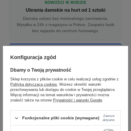
NOWOŚCI W MODZIE
Ubrania damskie na hurt od 1 sztuki
Damska odzież bez minimalnego zamówienia.
Wysyłka w 24h z magazynu w Polsce. Zaopatrz butik
bez wyjazdu do centrum hurtowego.
ONLINE
Konfiguracja zgód
Odzież damska hurtowo online
Internetowa hurtownia damska z plikiem XML/CSV.
Dbamy o Twoją prywatność
Integracja z WooCommerce, Shopify, BaseLinker.
Sklep korzysta z plików cookie w celu realizacji usług zgodnie z
Aktualizacja stanów co godzinę.
Polityką dotyczącą cookies
. Możesz określić warunki
przechowywania lub dostępu do cookie w Twojej przeglądarce.
Więcej informacji na temat warunków i prywatności można
znaleźć także na stronie
Prywatność i warunki Google
.
DROPSHIPPING
Damskie ubrania w dropshippingu
Zawsze
Funkcjonalne pliki cookie (wymagane)
Hurt odzieży damskiej z wysyłką na etykiecie Twojego
aktywne
sklepu w całej UE. Zero magazynu, zero
zamrożonego kapitału.