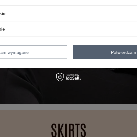
kie
kie
dzam wymagane
Potwierdzam 