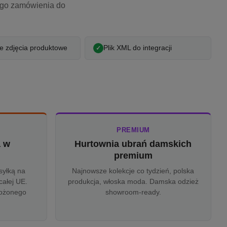
ego zamówienia do
 zdjęcia produktowe
Plik XML do integracji
PREMIUM
a w
Hurtownia ubrań damskich
u
premium
syłką na
Najnowsze kolekcje co tydzień, polska
całej UE.
produkcja, włoska moda. Damska odzież
rożonego
showroom-ready.