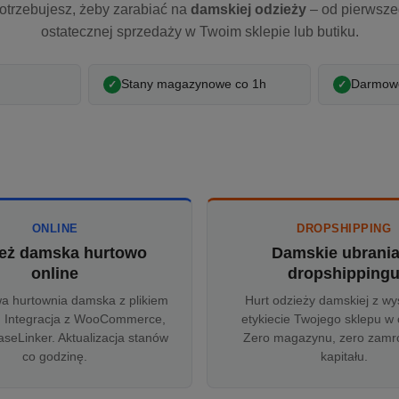
otrzebujesz, żeby zarabiać na
damskiej odzieży
– od pierwsz
ostatecznej sprzedaży w Twoim sklepie lub butiku.
Stany magazynowe co 1h
Darmowe
ONLINE
DROPSHIPPING
eż damska hurtowo
Damskie ubrani
online
dropshipping
wa hurtownia damska z plikiem
Hurt odzieży damskiej z wy
 Integracja z WooCommerce,
etykiecie Twojego sklepu w 
aseLinker. Aktualizacja stanów
Zero magazynu, zero zam
co godzinę.
kapitału.