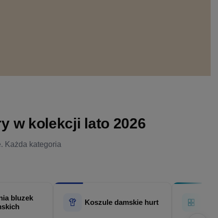
 w kolekcji lato 2026
e. Każda kategoria
ia bluzek
Hur
Koszule damskie hurt
skich