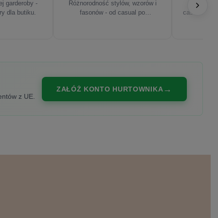
j garderoby -
Różnorodność stylów, wzorów i
Najnowsze
ry dla butiku.
fasonów - od casual po
casualowe, s
eleganckie.
ZAŁÓŻ KONTO HURTOWNIKA
entów z UE.