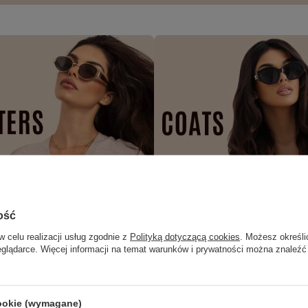
ość
w celu realizacji usług zgodnie z
Polityką dotyczącą cookies
. Możesz określi
eglądarce. Więcej informacji na temat warunków i prywatności można znaleźć
cookie (wymagane)