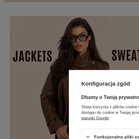
Konfiguracja zgód
Dbamy o Twoją prywatn
Sklep korzysta z plików cookie 
dostępu do cookie w Twojej prz
warunki Google
.
Funkcjonalne pliki 