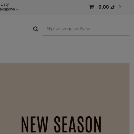
Listy
0,00 zł
akupowe