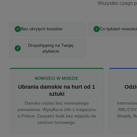
Wszystko czego p
Bez ukrytych kosztów
Co tydzień nowości
Dropshipping na Twojej
etykiecie
NOWOŚCI W MODZIE
Ubrania damskie na hurt od 1
Odzi
sztuki
Damska odzież bez minimalnego
Interneto
zamówienia. Wysyłka w 24h z magazynu
XML/CSV.
w Polsce. Zaopatrz butik bez wyjazdu do
Shopify, B
centrum hurtowego.