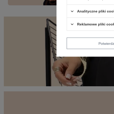
Analityczne pliki coo
Reklamowe pliki coo
Potwier