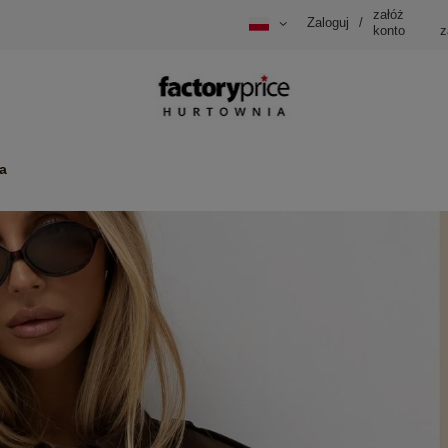
załóż
Zaloguj
/
konto
z
a