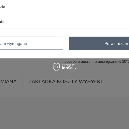
kie
długość
za kolano
rękaw
długi rękaw
kie
dekolt
inny
zapięcie
brak
cechy
kieszenie
dodatkowe
dzam wymagane
Potwierdzam 
skład materiału
65% poliakryl
17% 
sposób prania
pranie ręczne w 30°
YMIANA
ZAKŁADKA KOSZTY WYSYŁKI