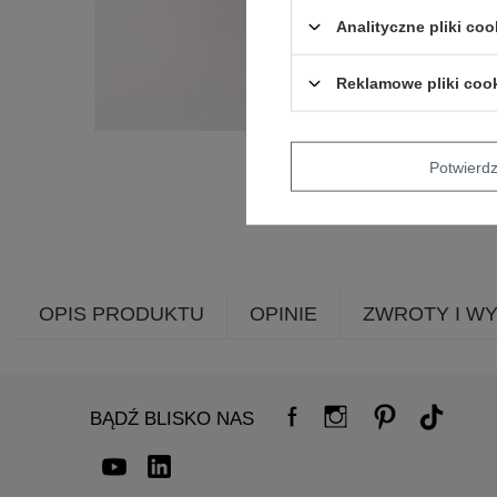
Analityczne pliki coo
Reklamowe pliki coo
Potwier
OPIS PRODUKTU
OPINIE
ZWROTY I W
BĄDŹ BLISKO NAS