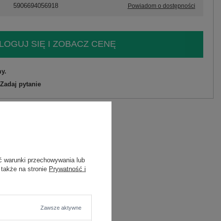
5906694056918
Powiadom o dostępności
LOGUJ SIĘ I ZOBACZ CENĘ
y.
Zadaj pytanie
 poliamid, 9% wełna, 9% wiskoza
ć warunki przechowywania lub
 także na stronie
Prywatność i
Zawsze aktywne