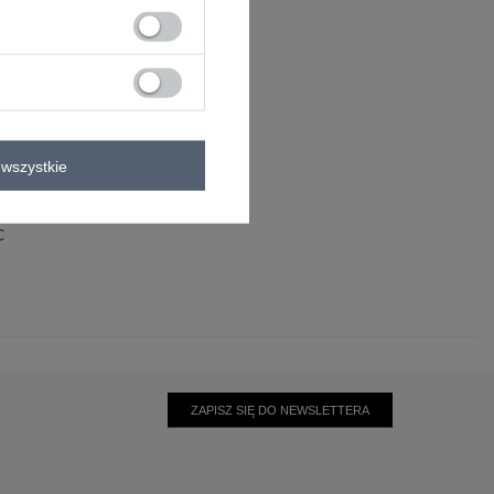
wszystkie
poliamid
9% wełna
9% wiskoza
C
ZAPISZ SIĘ DO NEWSLETTERA