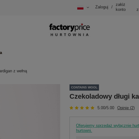
załóż
Zaloguj
/
konto
z
a
ardigan z wełną
CONTAINS WOOL
Czekoladowy długi ka
5.00/5.00
Opinie (2)
Oferujemy sprzedaż wyłącznie hu
hurtowni.