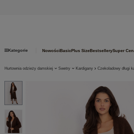
Kategorie
Nowości
Basic
Plus Size
Bestsellery
Super Cen
Hurtownia odzieży damskiej
Swetry
Kardigany
Czekoladowy długi k