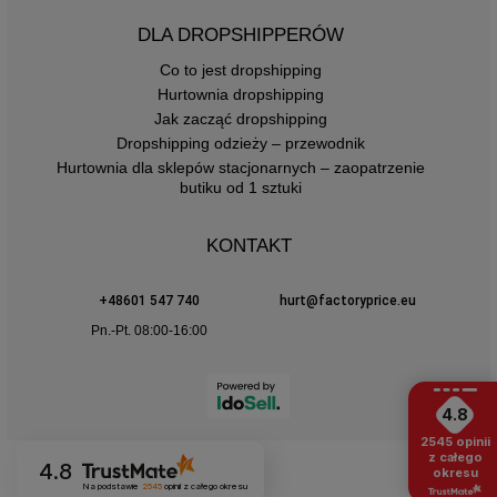
DLA DROPSHIPPERÓW
Co to jest dropshipping
Hurtownia dropshipping
Jak zacząć dropshipping
Dropshipping odzieży – przewodnik
Hurtownia dla sklepów stacjonarnych – zaopatrzenie
butiku od 1 sztuki
KONTAKT
+48601 547 740
hurt@factoryprice.eu
Pn.-Pt. 08:00-16:00
4.8
2545
opinii
z całego
4.8
okresu
Na podstawie
2545
opinii
z całego okresu