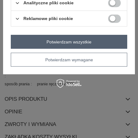
wzór
gładki
Analityczne pliki cookie
dominujący
materiał
wiskoza
dominujący
Reklamowe pliki cookie
długość
mini
rękaw
długi rękaw
Potwierdzam wszystkie
dekolt
serek / dekolt V
zapięcie
brak
cechy
materiał prążkowany
Potwierdzam wymagane
dodatkowe
skład materiału
69% wiskoza
31% elastan
sposób prania
pranie ręczne w 30°C
OPIS PRODUKTU
OPINIE
ZWROTY I WYMIANA
ZAKŁADKA KOSZTY WYSYŁKI