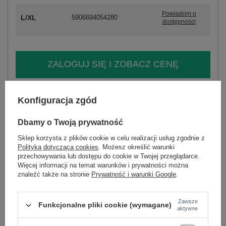
Powiadom o
L/XL
5906694054280
dostępności
ZALOGUJ SIĘ I ZOBACZ CENĘ
Masz pytanie? Chętnie pomożemy.
Konfiguracja zgód
Zadzwoń
+48 601 547 740
Zadaj pytanie
Dbamy o Twoją prywatność
skład materiału : 69% wiskoza, 31% elastan
Sklep korzysta z plików cookie w celu realizacji usług zgodnie z
sposób prania : pranie ręczne w 30°C
Polityką dotyczącą cookies
. Możesz określić warunki
przechowywania lub dostępu do cookie w Twojej przeglądarce.
Kod produktu
PM-SK-DF61033.58
Więcej informacji na temat warunków i prywatności można
Marka
SHEEP
znaleźć także na stronie
Prywatność i warunki Google
.
typ produktu
sukienka dzianinowa
styl
elegancki
Zawsze
Funkcjonalne pliki cookie (wymagane)
aktywne
okazja
codzienne