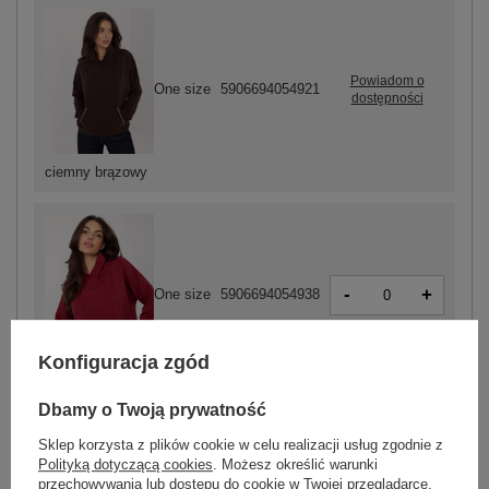
Powiadom o
One size
5906694054921
dostępności
ciemny brązowy
-
+
One size
5906694054938
Konfiguracja zgód
bordowy
Dbamy o Twoją prywatność
Sklep korzysta z plików cookie w celu realizacji usług zgodnie z
ZALOGUJ SIĘ I ZOBACZ CENĘ
Polityką dotyczącą cookies
. Możesz określić warunki
przechowywania lub dostępu do cookie w Twojej przeglądarce.