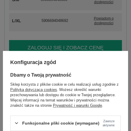
dostępności
Powiadom o
L/XL
5906694048692
dostępności
ZALOGUJ SIĘ I ZOBACZ CENĘ
Konfiguracja zgód
Masz pytanie? Chętnie pomożemy.
Zadzwoń
+48 601 547 740
Zadaj pytanie
Dbamy o Twoją prywatność
Sklep korzysta z plików cookie w celu realizacji usług zgodnie z
skład materiału : 50% wiskoza, 40% modal, 10%
Polityką dotyczącą cookies
. Możesz określić warunki
nylon
przechowywania lub dostępu do cookie w Twojej przeglądarce.
sposób prania : pranie ręczne
Więcej informacji na temat warunków i prywatności można
znaleźć także na stronie
Prywatność i warunki Google
.
Kod produktu
PM-SW-8310.12
Marka
LES ETOILES CLAIRES
Zawsze
Funkcjonalne pliki cookie (wymagane)
styl
casual
aktywne