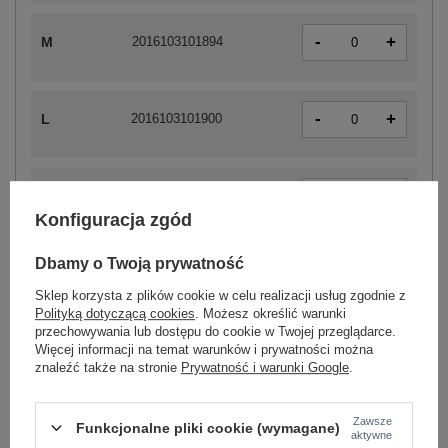
-
+
M
2016103101894
-
+
L
2016103101900
-
+
XL
2016103101917
Konfiguracja zgód
Dbamy o Twoją prywatność
ZALOGUJ SIĘ I ZOBACZ CENĘ
Sklep korzysta z plików cookie w celu realizacji usług zgodnie z
Polityką dotyczącą cookies
. Możesz określić warunki
przechowywania lub dostępu do cookie w Twojej przeglądarce.
Masz pytanie? Chętnie pomożemy.
Więcej informacji na temat warunków i prywatności można
znaleźć także na stronie
Prywatność i warunki Google
.
Zadzwoń
+48 601 547 740
Zadaj pytanie
Zawsze
Funkcjonalne pliki cookie (wymagane)
Kod produktu
WN-SK-2311-3.84
aktywne