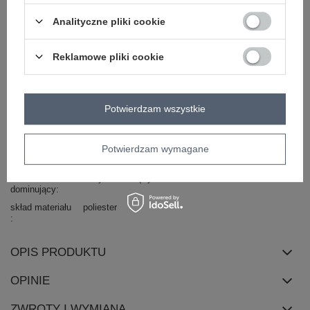
Marka
RUE PARIS
Analityczne pliki cookie
dekolt
okrągły
długość
mini
Reklamowe pliki cookie
rękaw
długi rękaw
styl
casual
okazja
codzienne
do pracy
Potwierdzam wszystkie
materiał
poliester
dominujący
fason
sukienka prosta
Potwierdzam wymagane
zapięcie
brak
wzór
motyw zwierzęcy
dominujący
skład materiału
poliester
OPIS PRODUKTU
OPINIE
ZWROTY I WYMIANA