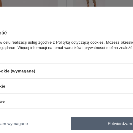
camelowy
ość
ZA
w celu realizacji usług zgodnie z
Polityką dotyczącą cookies
. Możesz określi
eglądarce. Więcej informacji na temat warunków i prywatności można znaleźć
Masz pytanie? Chętnie pomożem
Zadzwoń
+48 601 547 740
cookie (wymagane)
skład materiału : 50% wiskoza, 45% n
sposób prania : pranie w pralce w 30°
kie
Kod produktu
IT-SP-242976.29P
kie
Marka
ITALY MODA
typ produktu
spodnie z ekoskóry
styl
casual
dzam wymagane
Potwierdzam 
okazja
codzienne