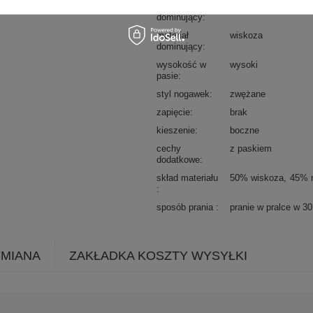
wzór
motyw zwierzęcy
dominujący
materiał
wiskoza
dominujący
wysokość w
wysoki
pasie
styl nogawek
zwężane
zapięcie
brak
kieszenie
boczne
cechy
z paskiem
dodatkowe
skład materiału
50% wiskoza
45% 
sposób prania
pranie w pralce w 3
YMIANA
ZAKŁADKA KOSZTY WYSYŁKI