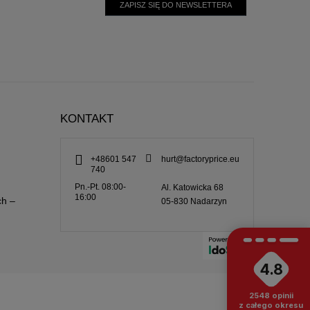
ZAPISZ SIĘ DO NEWSLETTERA
KONTAKT
+48601 547
hurt@factoryprice.eu
740
Pn.-Pt. 08:00-
Al. Katowicka 68
16:00
ch –
05-830
Nadarzyn
4.8
2548
opinii
z całego okresu