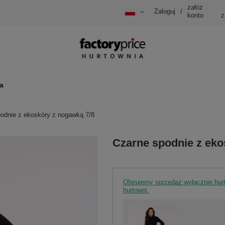
załóż
Zaloguj
/
konto
z
a
odnie z ekoskóry z nogawką 7/8
Czarne spodnie z eko
Oferujemy sprzedaż wyłącznie hu
hurtowni.