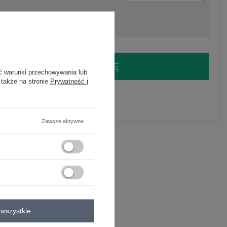
LOGUJ SIĘ I ZOBACZ CENĘ
ć warunki przechowywania lub
 także na stronie
Prywatność i
y.
Zadaj pytanie
Zawsze aktywne
ylon, 5% elastan
C
spodnie w panterkę
wszystkie