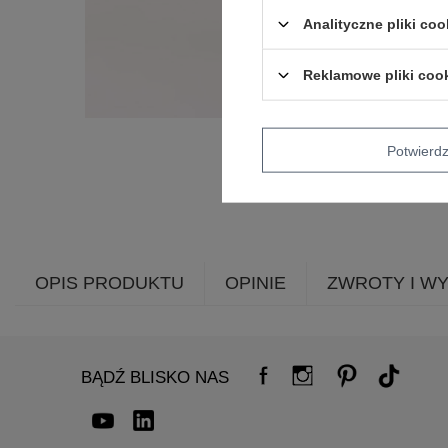
Analityczne pliki coo
Reklamowe pliki coo
Potwier
OPIS PRODUKTU
OPINIE
ZWROTY I W
BĄDŹ BLISKO NAS