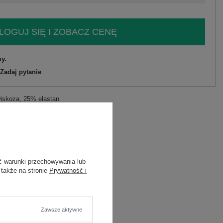
LOGUJ SIĘ I ZOBACZ CENĘ
y.
Zadaj pytanie
wiskoza, 25% elastan
C
ć warunki przechowywania lub
 także na stronie
Prywatność i
zę
Zawsze aktywne