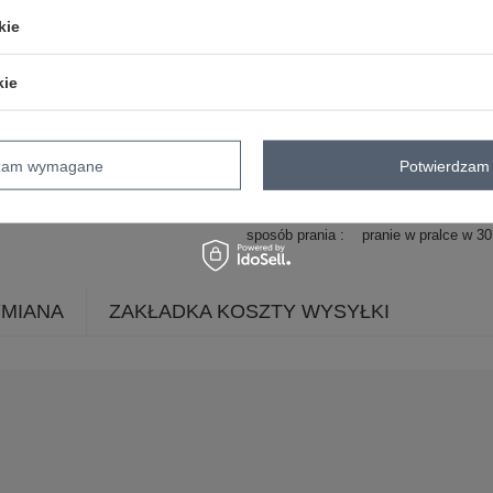
kie
długość
midi
rękaw
bez rękawów
kie
dekolt
kopertowy
zapięcie
brak
cechy
marszczenia
dodatkowe
dzam wymagane
Potwierdzam 
skład materiału
55% poliester
20% 
sposób prania
pranie w pralce w 3
YMIANA
ZAKŁADKA KOSZTY WYSYŁKI