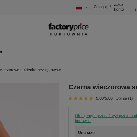
załóż
Zaloguj
/
konto
z
a
wieczorowa sukienka bez rękawów
Czarna wieczorowa s
5.00/5.00
Opinie (1)
Oferujemy sprzedaż wyłącznie hu
hurtowni.
One size