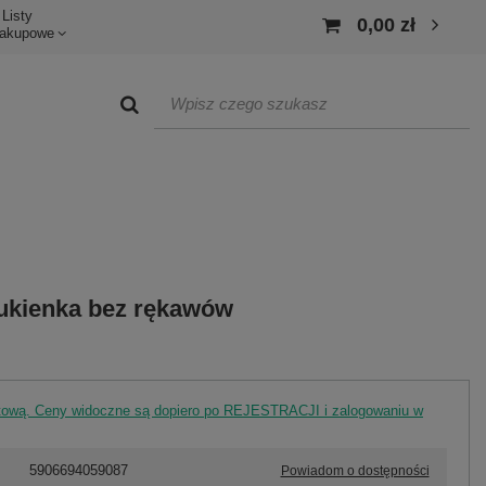
Listy
0,00 zł
akupowe
ukienka bez rękawów
rtową. Ceny widoczne są dopiero po REJESTRACJI i zalogowaniu w
5906694059087
Powiadom o dostępności