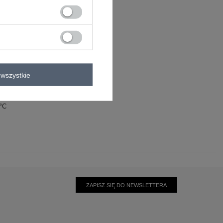
wszystkie
wiskoza
25% elastan
0°C
ZAPISZ SIĘ DO NEWSLETTERA