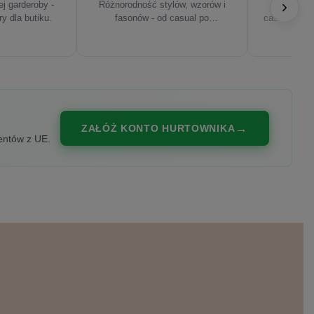
j garderoby -
Różnorodność stylów, wzorów i
Najnowsze
ry dla butiku.
fasonów - od casual po
casualowe, s
eleganckie.
ZAŁÓŻ KONTO HURTOWNIKA
entów z UE.