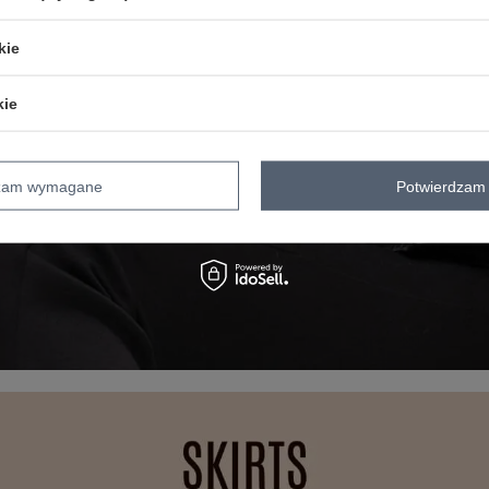
kie
kie
dzam wymagane
Potwierdzam 