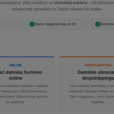
otrzebujesz, żeby zarabiać na
damskiej odzieży
– od pierwsz
ostatecznej sprzedaży w Twoim sklepie lub butiku.
Stany magazynowe co 1h
Darmowe
ONLINE
DROPSHIPPING
eż damska hurtowo
Damskie ubrani
online
dropshipping
wa hurtownia damska z plikiem
Hurt odzieży damskiej z wy
 Integracja z WooCommerce,
etykiecie Twojego sklepu w 
aseLinker. Aktualizacja stanów
Zero magazynu, zero zam
co godzinę.
kapitału.