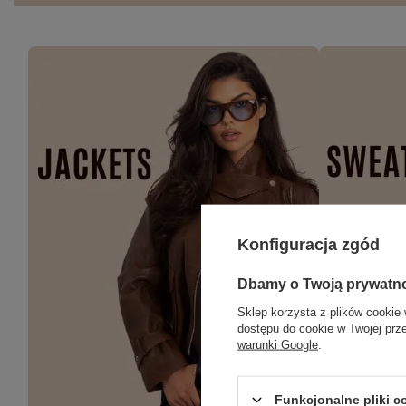
Konfiguracja zgód
Dbamy o Twoją prywatn
Sklep korzysta z plików cookie 
dostępu do cookie w Twojej prz
warunki Google
.
Funkcjonalne pliki 