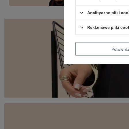
Analityczne pliki coo
Reklamowe pliki coo
Potwier