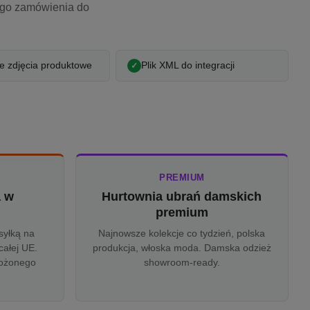
ego zamówienia do
 zdjęcia produktowe
Plik XML do integracji
PREMIUM
a w
Hurtownia ubrań damskich
u
premium
syłką na
Najnowsze kolekcje co tydzień, polska
całej UE.
produkcja, włoska moda. Damska odzież
rożonego
showroom-ready.