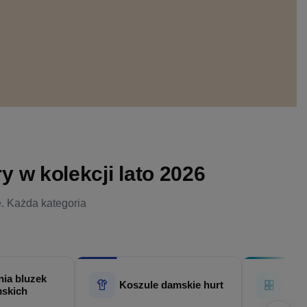
 w kolekcji lato 2026
e. Każda kategoria
ia bluzek
Hur
Koszule damskie hurt
skich