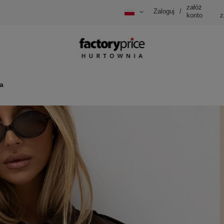
załóż
Zaloguj
/
konto
z
a