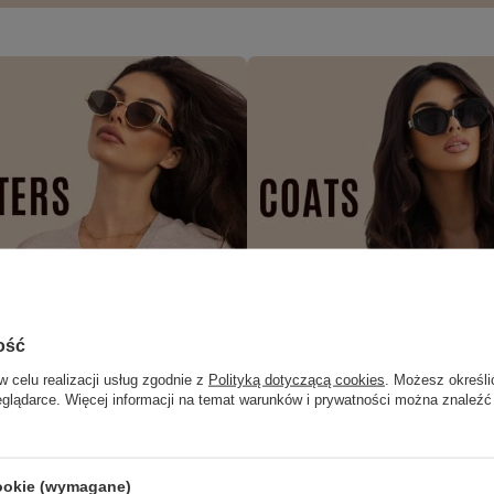
ość
w celu realizacji usług zgodnie z
Polityką dotyczącą cookies
. Możesz określi
eglądarce. Więcej informacji na temat warunków i prywatności można znaleźć
cookie (wymagane)