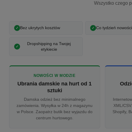
Wszystko czego p
Bez ukrytych kosztów
Co tydzień nowości
Dropshipping na Twojej
etykiecie
NOWOŚCI W MODZIE
Ubrania damskie na hurt od 1
Odzi
sztuki
Damska odzież bez minimalnego
Interneto
zamówienia. Wysyłka w 24h z magazynu
XML/CSV.
w Polsce. Zaopatrz butik bez wyjazdu do
Shopify, B
centrum hurtowego.