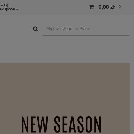
Listy
0,00 zł
akupowe