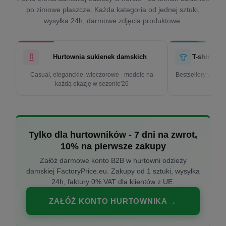
po zimowe płaszcze. Każda kategoria od jednej sztuki,
wysyłka 24h, darmowe zdjęcia produktowe.
Hurtownia sukienek damskich
T-shirty d
Casual, eleganckie, wieczorowe - modele na
Bestsellery w cen
każdą okazję w sezonie'26
k
Tylko dla hurtowników - 7 dni na zwrot,
10% na pierwsze zakupy
Załóż darmowe konto B2B w hurtowni odzieży
damskiej FactoryPrice.eu. Zakupy od 1 sztuki, wysyłka
24h, faktury 0% VAT dla klientów z UE.
ZAŁÓŻ KONTO HURTOWNIKA