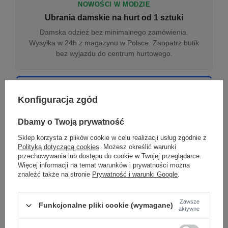
NOWOŚCI W MODZIE
Ubrania damskie na hurt od 1 sztuki
Damska odzież bez minimalnego zamówienia.
Wysyłka w 24h z magazynu w Polsce. Zaopatrz butik
bez wyjazdu do centrum hurtowego.
ONLINE
Konfiguracja zgód
Odzież damska hurtowo online
Internetowa hurtownia damska z plikiem XML/CSV.
Dbamy o Twoją prywatność
Integracja z WooCommerce, Shopify, BaseLinker.
Sklep korzysta z plików cookie w celu realizacji usług zgodnie z
Aktualizacja stanów co godzinę.
Polityką dotyczącą cookies
. Możesz określić warunki
przechowywania lub dostępu do cookie w Twojej przeglądarce.
Więcej informacji na temat warunków i prywatności można
znaleźć także na stronie
Prywatność i warunki Google
.
DROPSHIPPING
Damskie ubrania w dropshippingu
Zawsze
Funkcjonalne pliki cookie (wymagane)
Hurt odzieży damskiej z wysyłką na etykiecie Twojego
aktywne
sklepu w całej UE. Zero magazynu, zero
zamrożonego kapitału.