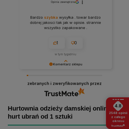
Opinia zewnętrzna
Bardzo
szybka
wysyłka . towar bardzo
dobrej jakosci tak jak w opisie. strannie
wszystko zapakowane .
1
0
w tym tygodniu
Komentarz sklepu
Paulina Grabarczyk dziękujemy za poświęcony
czas i dodaną opinię! Takie słowa dodają nam
zebranych i zweryfikowanych przez
skrzydeł, dlatego tym bardziej cieszymy się, że
zakup przebiegł pomyślnie. Obiecujemy
utrzymać dobrą passę - zapraszamy ponownie! :)
4.8
Hurtownia odzieży damskiej online -
2548
opinii
hurt ubrań od 1 sztuki
z całego
okresu