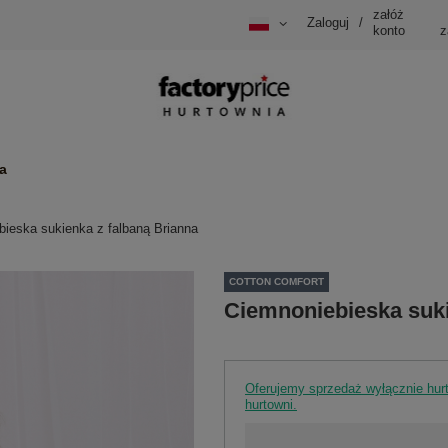
załóż
Zaloguj
/
konto
z
a
ieska sukienka z falbaną Brianna
COTTON COMFORT
Ciemnoniebieska suki
Oferujemy sprzedaż wyłącznie hu
hurtowni.