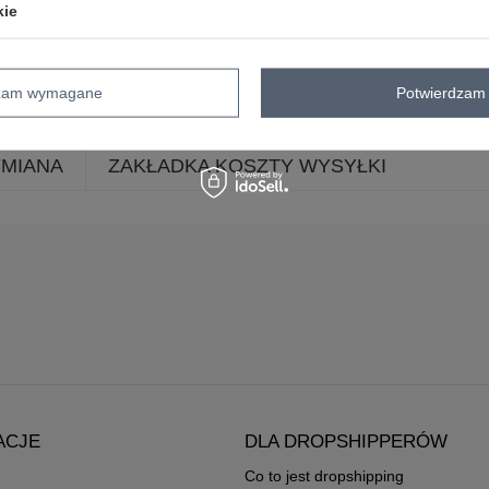
kie
styl
casual
okazja
do pracy
codzienne
skład materiału
95% bawełna
5% el
dzam wymagane
Potwierdzam 
YMIANA
ZAKŁADKA KOSZTY WYSYŁKI
ACJE
DLA DROPSHIPPERÓW
Co to jest dropshipping