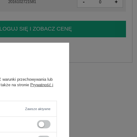
-
+
2016102721581
LOGUJ SIĘ I ZOBACZ CENĘ
y.
Zadaj pytanie
stan
ć warunki przechowywania lub
 także na stronie
Prywatność i
Zawsze aktywne