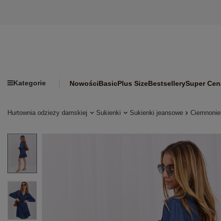
Kategorie
Nowości
Basic
Plus Size
Bestsellery
Super Cen
Hurtownia odzieży damskiej
Sukienki
Sukienki jeansowe
Ciemnonieb