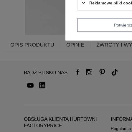
Reklamowe pliki coo
Potwier
OPIS PRODUKTU
OPINIE
ZWROTY I W
BĄDŹ BLISKO NAS
OBSŁUGA KLIENTA HURTOWNI
INFORM
FACTORYPRICE
Regulamin