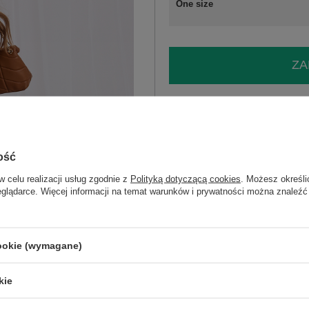
One size
ZA
Masz pytanie? Chętnie pomożem
Zadzwoń
+48 601 547 740
ość
skład materiału: 95% bawełna, 5% ela
sposób prania: pranie w pralce w 30°C
w celu realizacji usług zgodnie z
Polityką dotyczącą cookies
. Możesz określi
eglądarce. Więcej informacji na temat warunków i prywatności można znaleźć
Kod produktu
DHJ-SK-3679.52P
Marka
ITALY MODA
wzór
gładki
cookie (wymagane)
dominujący
dekolt
kołnierzyk
kie
rękaw
długi rękaw
długość
mini