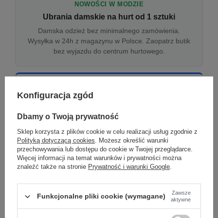
NOWOŚCI W MODZIE
Ubrania damskie na hurt od 1 sztuki
Damska odzież bez minimalnego zamówienia.
Wysyłka w 24h z magazynu w Polsce. Zaopatrz butik
bez wyjazdu do centrum hurtowego.
ONLINE
Konfiguracja zgód
Odzież damska hurtowo online
Internetowa hurtownia damska z plikiem XML/CSV.
Dbamy o Twoją prywatność
Integracja z WooCommerce, Shopify, BaseLinker.
Sklep korzysta z plików cookie w celu realizacji usług zgodnie z
Aktualizacja stanów co godzinę.
Polityką dotyczącą cookies
. Możesz określić warunki
przechowywania lub dostępu do cookie w Twojej przeglądarce.
Więcej informacji na temat warunków i prywatności można
znaleźć także na stronie
Prywatność i warunki Google
.
DROPSHIPPING
Damskie ubrania w dropshippingu
Zawsze
Funkcjonalne pliki cookie (wymagane)
Hurt odzieży damskiej z wysyłką na etykiecie Twojego
aktywne
sklepu w całej UE. Zero magazynu, zero
zamrożonego kapitału.