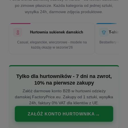
po zimowe płaszcze. Każda kategoria od jednej sztuki,
wysyłka 24h, darmowe zdjęcia produktowe.
Hurtownia sukienek damskich
T-shirty d
Casual, eleganckie, wieczorowe - modele na
Bestsellery w cen
każdą okazję w sezonie'26
k
Tylko dla hurtowników - 7 dni na zwrot,
10% na pierwsze zakupy
Załóż darmowe konto B2B w hurtowni odzieży
damskiej FactoryPrice.eu. Zakupy od 1 sztuki, wysyłka
24h, faktury 0% VAT dla klientów z UE.
ZAŁÓŻ KONTO HURTOWNIKA