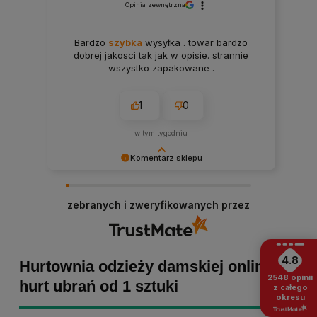
Opinia zewnętrzna
Bardzo
szybka
wysyłka . towar bardzo
dobrej jakosci tak jak w opisie. strannie
wszystko zapakowane .
1
0
w tym tygodniu
Komentarz sklepu
Paulina Grabarczyk dziękujemy za poświęcony
czas i dodaną opinię! Takie słowa dodają nam
zebranych i zweryfikowanych przez
skrzydeł, dlatego tym bardziej cieszymy się, że
zakup przebiegł pomyślnie. Obiecujemy
utrzymać dobrą passę - zapraszamy ponownie! :)
4.8
Hurtownia odzieży damskiej online -
2548
opinii
hurt ubrań od 1 sztuki
z całego
okresu