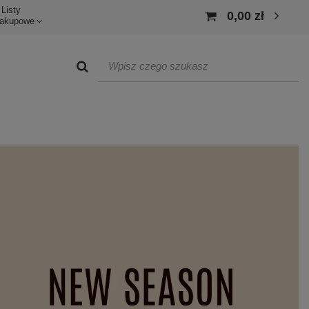
Listy
0,00 zł
akupowe