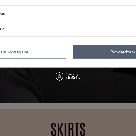
kie
kie
dzam wymagane
Potwierdzam 