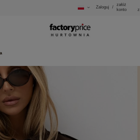
załóż
Zaloguj
/
konto
z
a