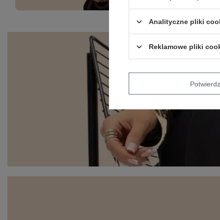
Analityczne pliki coo
Reklamowe pliki coo
Potwier