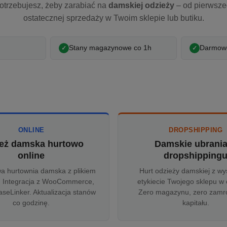
otrzebujesz, żeby zarabiać na
damskiej odzieży
– od pierwsz
ostatecznej sprzedaży w Twoim sklepie lub butiku.
Stany magazynowe co 1h
Darmowe
ONLINE
DROPSHIPPING
eż damska hurtowo
Damskie ubrani
online
dropshipping
wa hurtownia damska z plikiem
Hurt odzieży damskiej z wy
 Integracja z WooCommerce,
etykiecie Twojego sklepu w 
aseLinker. Aktualizacja stanów
Zero magazynu, zero zam
co godzinę.
kapitału.