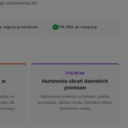
ego zamówienia do
 zdjęcia produktowe
Plik XML do integracji
PREMIUM
a w
Hurtownia ubrań damskich
u
premium
syłką na
Najnowsze kolekcje co tydzień, polska
całej UE.
produkcja, włoska moda. Damska odzież
rożonego
showroom-ready.