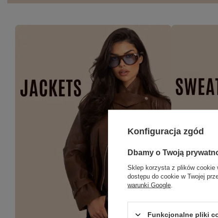
Konfiguracja zgód
Dbamy o Twoją prywatn
Sklep korzysta z plików cookie 
dostępu do cookie w Twojej prz
warunki Google
.
Funkcjonalne pliki 