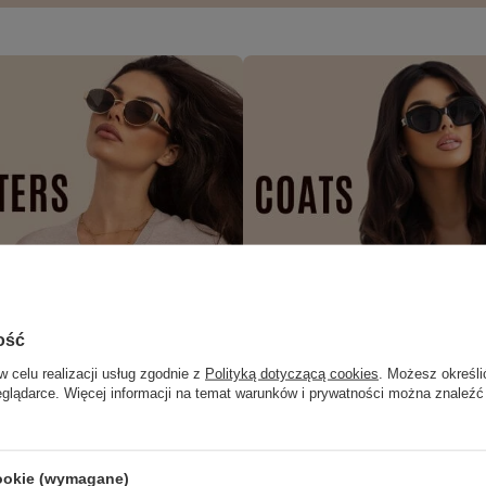
ość
w celu realizacji usług zgodnie z
Polityką dotyczącą cookies
. Możesz określi
eglądarce. Więcej informacji na temat warunków i prywatności można znaleźć
cookie (wymagane)