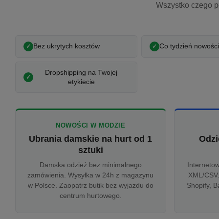
Wszystko czego p
Bez ukrytych kosztów
Co tydzień nowości
Dropshipping na Twojej
etykiecie
NOWOŚCI W MODZIE
Ubrania damskie na hurt od 1
Odzi
sztuki
Damska odzież bez minimalnego
Interneto
zamówienia. Wysyłka w 24h z magazynu
XML/CSV.
w Polsce. Zaopatrz butik bez wyjazdu do
Shopify, B
centrum hurtowego.