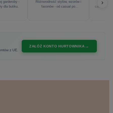
j garderoby -
Różnorodność stylów, wzorów i
Najnowsze
ry dla butiku.
fasonów - od casual po
casualowe, s
eleganckie.
ZAŁÓŻ KONTO HURTOWNIKA
entów z UE.