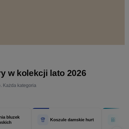
 w kolekcji lato 2026
e. Każda kategoria
ia bluzek
Hur
Koszule damskie hurt
skich