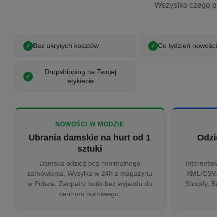
Wszystko czego p
Bez ukrytych kosztów
Co tydzień nowości
Dropshipping na Twojej
etykiecie
NOWOŚCI W MODZIE
Ubrania damskie na hurt od 1
Odzi
sztuki
Damska odzież bez minimalnego
Interneto
zamówienia. Wysyłka w 24h z magazynu
XML/CSV.
w Polsce. Zaopatrz butik bez wyjazdu do
Shopify, B
centrum hurtowego.