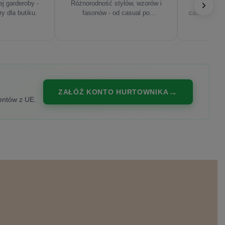
j garderoby -
Różnorodność stylów, wzorów i
Najnowsze
ry dla butiku.
fasonów - od casual po
casualowe, s
eleganckie.
ZAŁÓŻ KONTO HURTOWNIKA
entów z UE.