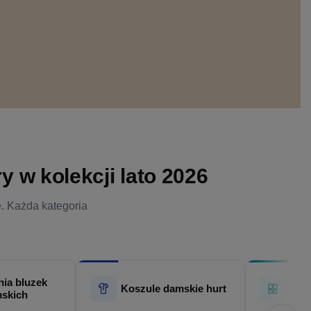
 w kolekcji lato 2026
e. Każda kategoria
ia bluzek
Hur
Koszule damskie hurt
skich