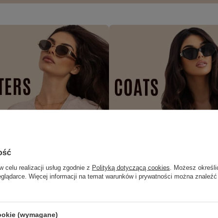
ość
w celu realizacji usług zgodnie z
Polityką dotyczącą cookies
. Możesz określi
eglądarce. Więcej informacji na temat warunków i prywatności można znaleźć
cookie (wymagane)