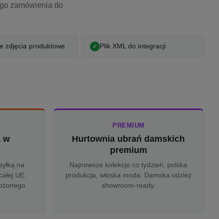
ego zamówienia do
 zdjęcia produktowe
Plik XML do integracji
PREMIUM
a w
Hurtownia ubrań damskich
u
premium
syłką na
Najnowsze kolekcje co tydzień, polska
całej UE.
produkcja, włoska moda. Damska odzież
rożonego
showroom-ready.