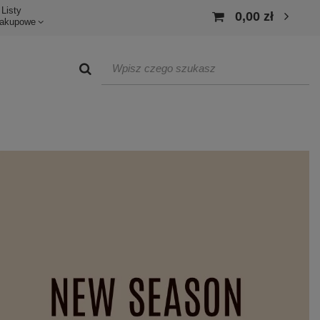
Listy
0,00 zł
akupowe