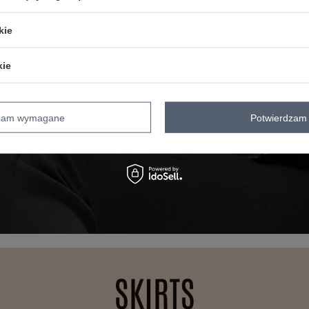
kie
kie
dzam wymagane
Potwierdzam 