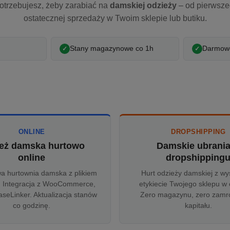
otrzebujesz, żeby zarabiać na
damskiej odzieży
– od pierwsz
ostatecznej sprzedaży w Twoim sklepie lub butiku.
Stany magazynowe co 1h
Darmowe
ONLINE
DROPSHIPPING
eż damska hurtowo
Damskie ubrani
online
dropshipping
wa hurtownia damska z plikiem
Hurt odzieży damskiej z wy
 Integracja z WooCommerce,
etykiecie Twojego sklepu w 
aseLinker. Aktualizacja stanów
Zero magazynu, zero zam
co godzinę.
kapitału.