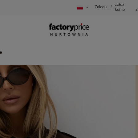
załóż
Zaloguj
/
konto
z
a