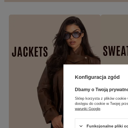
Konfiguracja zgód
Dbamy o Twoją prywatn
Sklep korzysta z plików cookie 
dostępu do cookie w Twojej prz
warunki Google
.
Funkcjonalne pliki 