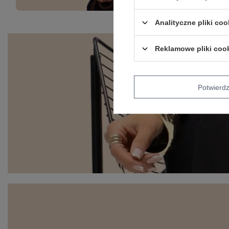
Analityczne pliki coo
Reklamowe pliki coo
Potwier