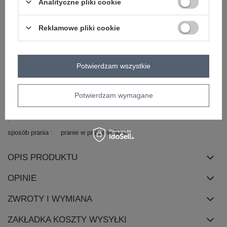
Analityczne pliki cookie
dominujący
materiał
bawełna
dominujący
Reklamowe pliki cookie
długość
przed kolano
rękaw
krótki rękaw
dekolt
kopertowy
Potwierdzam wszystkie
zapięcie
brak
cechy
marszczenia
Potwierdzam wymagane
dodatkowe
skład materiału
100% bawełna
sposób prania
pranie w pralce w 30°C
OPIS PRODUKTU
OPINIE
ZWROTY I WYMIANA
ZAKŁADKA KOSZTY WYSYŁKI