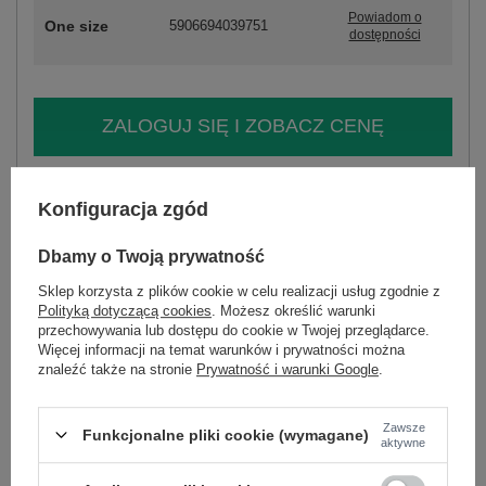
Powiadom o
One size
5906694039751
dostępności
ZALOGUJ SIĘ I ZOBACZ CENĘ
Masz pytanie? Chętnie pomożemy.
Konfiguracja zgód
Zadzwoń
+48 601 547 740
Zadaj pytanie
Dbamy o Twoją prywatność
skład materiału : 100% bawełna
sposób prania : pranie w pralce w 30°C
Sklep korzysta z plików cookie w celu realizacji usług zgodnie z
Polityką dotyczącą cookies
. Możesz określić warunki
przechowywania lub dostępu do cookie w Twojej przeglądarce.
Kod produktu
MI-SK-92160.00
Więcej informacji na temat warunków i prywatności można
Marka
ITALY MODA
znaleźć także na stronie
Prywatność i warunki Google
.
typ produktu
sukienka letnia
fason
sukienka rozkloszowana
Zawsze
Funkcjonalne pliki cookie (wymagane)
aktywne
okazja
codzienne
wzór
gładki