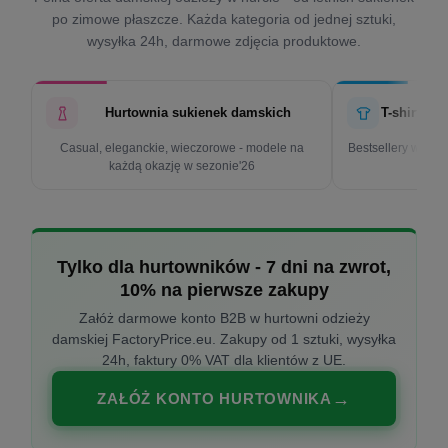
po zimowe płaszcze. Każda kategoria od jednej sztuki,
wysyłka 24h, darmowe zdjęcia produktowe.
Hurtownia sukienek damskich
T-shirty d
Casual, eleganckie, wieczorowe - modele na
Bestsellery w cen
każdą okazję w sezonie'26
k
Tylko dla hurtowników - 7 dni na zwrot,
10% na pierwsze zakupy
Załóż darmowe konto B2B w hurtowni odzieży
damskiej FactoryPrice.eu. Zakupy od 1 sztuki, wysyłka
24h, faktury 0% VAT dla klientów z UE.
ZAŁÓŻ KONTO HURTOWNIKA