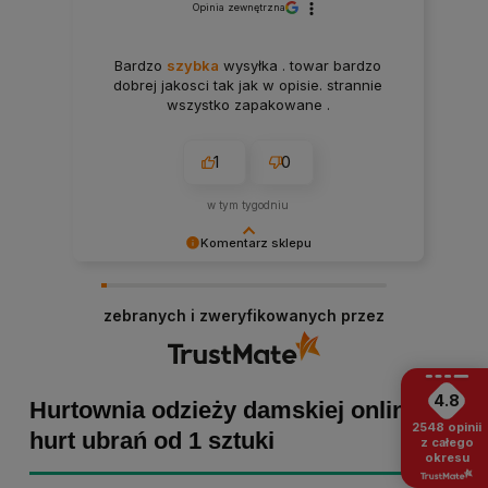
Opinia zewnętrzna
Bardzo
szybka
wysyłka . towar bardzo
dobrej jakosci tak jak w opisie. strannie
wszystko zapakowane .
1
0
w tym tygodniu
Komentarz sklepu
Paulina Grabarczyk dziękujemy za poświęcony
czas i dodaną opinię! Takie słowa dodają nam
zebranych i zweryfikowanych przez
skrzydeł, dlatego tym bardziej cieszymy się, że
zakup przebiegł pomyślnie. Obiecujemy
utrzymać dobrą passę - zapraszamy ponownie! :)
4.8
Hurtownia odzieży damskiej online -
2548
opinii
hurt ubrań od 1 sztuki
z całego
okresu