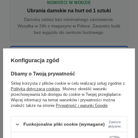
NOWOŚCI W MODZIE
Ubrania damskie na hurt od 1 sztuki
Damska odzież bez minimalnego zamówienia.
Wysyłka w 24h z magazynu w Polsce. Zaopatrz butik
bez wyjazdu do centrum hurtowego.
ONLINE
Konfiguracja zgód
Odzież damska hurtowo online
Internetowa hurtownia damska z plikiem XML/CSV.
Dbamy o Twoją prywatność
Integracja z WooCommerce, Shopify, BaseLinker.
Sklep korzysta z plików cookie w celu realizacji usług zgodnie z
Aktualizacja stanów co godzinę.
Polityką dotyczącą cookies
. Możesz określić warunki
przechowywania lub dostępu do cookie w Twojej przeglądarce.
Więcej informacji na temat warunków i prywatności można
znaleźć także na stronie
Prywatność i warunki Google
.
DROPSHIPPING
Damskie ubrania w dropshippingu
Zawsze
Funkcjonalne pliki cookie (wymagane)
Hurt odzieży damskiej z wysyłką na etykiecie Twojego
aktywne
sklepu w całej UE. Zero magazynu, zero
zamrożonego kapitału.