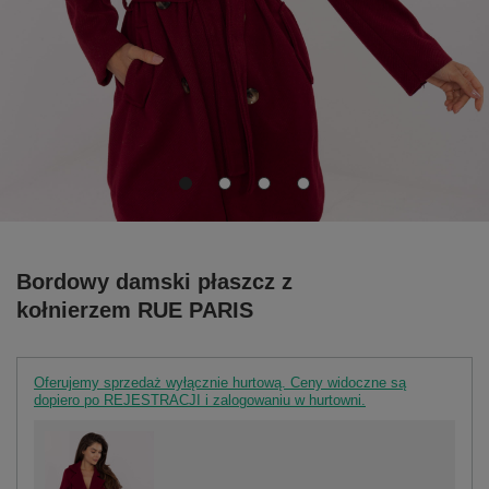
Bordowy damski płaszcz z
kołnierzem RUE PARIS
Oferujemy sprzedaż wyłącznie hurtową. Ceny widoczne są
dopiero po REJESTRACJI i zalogowaniu w hurtowni.