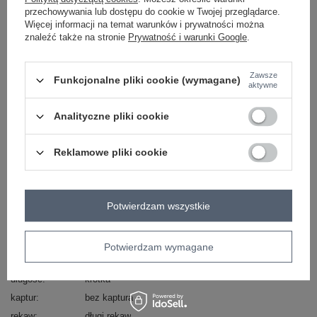
przechowywania lub dostępu do cookie w Twojej przeglądarce.
Więcej informacji na temat warunków i prywatności można
skład materiału : 100% poliester
znaleźć także na stronie
Prywatność i warunki Google
.
sposób prania : pranie w pralce w 30°C
Kod produktu
IT-PL-A9590.85
Zawsze
Funkcjonalne pliki cookie (wymagane)
aktywne
Marka
RUE PARIS
typ produktu
płaszcz przejściowy
Analityczne pliki cookie
styl
elegancki
okazja
codzienne
do pracy
Reklamowe pliki cookie
wzór
paski
dominujący
materiał
poliester
Potwierdzam wszystkie
dominujący
sezon
jesień
zima
wiosna
wypełnienie
nie dotyczy
Potwierdzam wymagane
ocieplenie
bez ocieplenia
długość
krótka
kaptur
bez kaptura
rękaw
długi rękaw