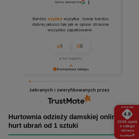
Opinia zewnętrzna
Bardzo
szybka
wysyłka . towar bardzo
dobrej jakosci tak jak w opisie. strannie
wszystko zapakowane .
1
0
w tym tygodniu
Komentarz sklepu
Paulina Grabarczyk dziękujemy za poświęcony
czas i dodaną opinię! Takie słowa dodają nam
zebranych i zweryfikowanych przez
skrzydeł, dlatego tym bardziej cieszymy się, że
zakup przebiegł pomyślnie. Obiecujemy
utrzymać dobrą passę - zapraszamy ponownie! :)
4.8
Hurtownia odzieży damskiej online -
2548
opinii
hurt ubrań od 1 sztuki
z całego
okresu