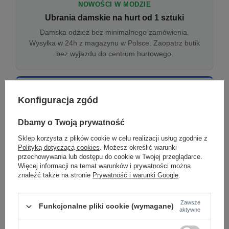
NOWOŚCI W MODZIE
Ubrania damskie na hurt od 1 sztuki
Damska odzież bez minimalnego zamówienia.
Wysyłka w 24h z magazynu w Polsce. Zaopatrz butik
bez wyjazdu do centrum hurtowego.
ONLINE
Konfiguracja zgód
Odzież damska hurtowo online
Internetowa hurtownia damska z plikiem XML/CSV.
Dbamy o Twoją prywatność
Integracja z WooCommerce, Shopify, BaseLinker.
Sklep korzysta z plików cookie w celu realizacji usług zgodnie z
Aktualizacja stanów co godzinę.
Polityką dotyczącą cookies
. Możesz określić warunki
przechowywania lub dostępu do cookie w Twojej przeglądarce.
Więcej informacji na temat warunków i prywatności można
znaleźć także na stronie
Prywatność i warunki Google
.
DROPSHIPPING
Damskie ubrania w dropshippingu
Zawsze
Funkcjonalne pliki cookie (wymagane)
Hurt odzieży damskiej z wysyłką na etykiecie Twojego
aktywne
sklepu w całej UE. Zero magazynu, zero
zamrożonego kapitału.