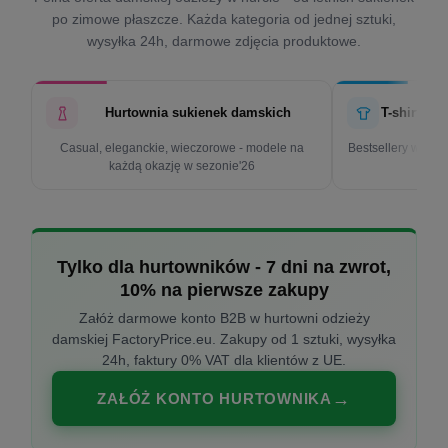
po zimowe płaszcze. Każda kategoria od jednej sztuki,
wysyłka 24h, darmowe zdjęcia produktowe.
Hurtownia sukienek damskich
T-shirty d
Casual, eleganckie, wieczorowe - modele na
Bestsellery w cen
każdą okazję w sezonie'26
k
Tylko dla hurtowników - 7 dni na zwrot,
10% na pierwsze zakupy
Załóż darmowe konto B2B w hurtowni odzieży
damskiej FactoryPrice.eu. Zakupy od 1 sztuki, wysyłka
24h, faktury 0% VAT dla klientów z UE.
ZAŁÓŻ KONTO HURTOWNIKA