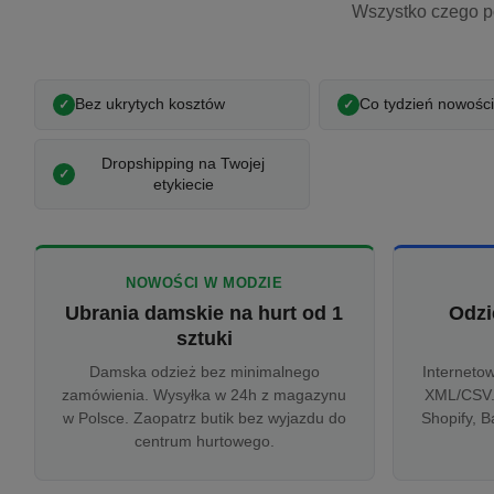
Wszystko czego p
Bez ukrytych kosztów
Co tydzień nowości
Dropshipping na Twojej
etykiecie
NOWOŚCI W MODZIE
Ubrania damskie na hurt od 1
Odzi
sztuki
Damska odzież bez minimalnego
Interneto
zamówienia. Wysyłka w 24h z magazynu
XML/CSV.
w Polsce. Zaopatrz butik bez wyjazdu do
Shopify, B
centrum hurtowego.