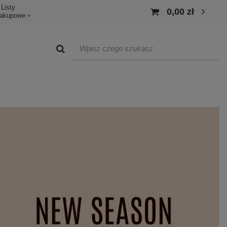
Listy
0,00 zł
akupowe