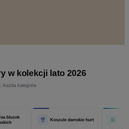
 w kolekcji lato 2026
e. Każda kategoria
ia bluzek
Hur
Koszule damskie hurt
skich