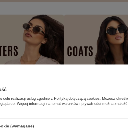
ość
w celu realizacji usług zgodnie z
Polityką dotyczącą cookies
. Możesz określi
eglądarce. Więcej informacji na temat warunków i prywatności można znaleźć
cookie (wymagane)