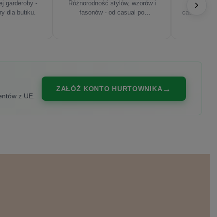
j garderoby -
Różnorodność stylów, wzorów i
Najnowsze
ry dla butiku.
fasonów - od casual po
casualowe, s
eleganckie.
ZAŁÓŻ KONTO HURTOWNIKA
entów z UE.