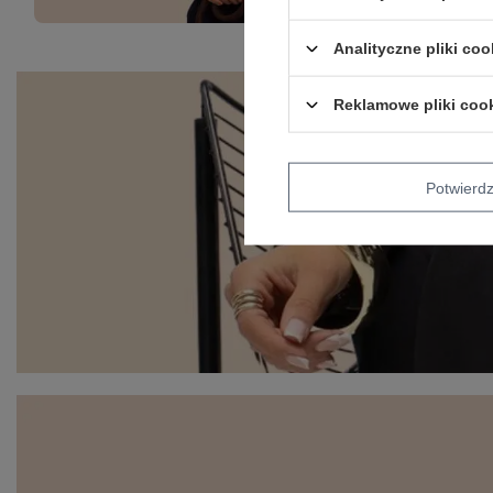
Analityczne pliki coo
Reklamowe pliki coo
Potwier