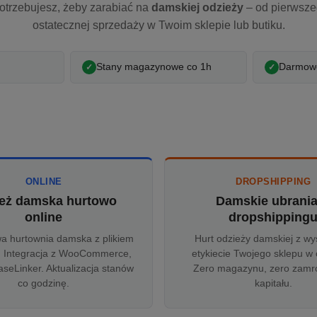
otrzebujesz, żeby zarabiać na
damskiej odzieży
– od pierwsz
ostatecznej sprzedaży w Twoim sklepie lub butiku.
Stany magazynowe co 1h
Darmowe
ONLINE
DROPSHIPPING
eż damska hurtowo
Damskie ubrani
online
dropshipping
wa hurtownia damska z plikiem
Hurt odzieży damskiej z wy
 Integracja z WooCommerce,
etykiecie Twojego sklepu w 
aseLinker. Aktualizacja stanów
Zero magazynu, zero zam
co godzinę.
kapitału.