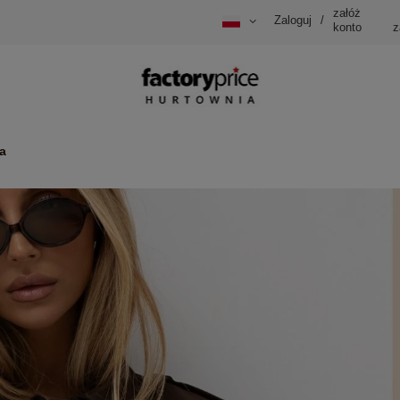
załóż
Zaloguj
/
konto
z
a