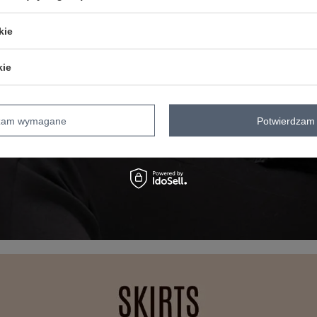
kie
kie
dzam wymagane
Potwierdzam 