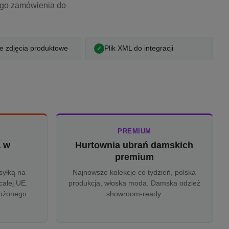
ego zamówienia do
 zdjęcia produktowe
Plik XML do integracji
PREMIUM
a w
Hurtownia ubrań damskich
u
premium
syłką na
Najnowsze kolekcje co tydzień, polska
całej UE.
produkcja, włoska moda. Damska odzież
rożonego
showroom-ready.