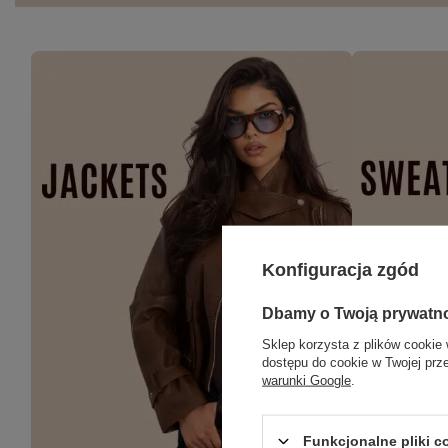
Konfiguracja zgód
Dbamy o Twoją prywatn
Sklep korzysta z plików cookie 
dostępu do cookie w Twojej prz
warunki Google
.
Funkcjonalne pliki 