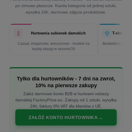
po zimowe płaszcze. Każda kategoria od jednej sztuki,
wysyłka 24h, darmowe zdjęcia produktowe.
Hurtownia sukienek damskich
T-shirty d
Casual, eleganckie, wieczorowe - modele na
Bestsellery w cen
każdą okazję w sezonie'26
k
Tylko dla hurtowników - 7 dni na zwrot,
10% na pierwsze zakupy
Załóż darmowe konto B2B w hurtowni odzieży
damskiej FactoryPrice.eu. Zakupy od 1 sztuki, wysyłka
24h, faktury 0% VAT dla klientów z UE.
ZAŁÓŻ KONTO HURTOWNIKA