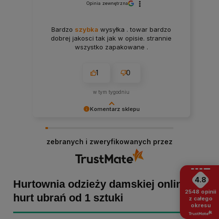
Opinia zewnętrzna
Bardzo
szybka
wysyłka . towar bardzo
dobrej jakosci tak jak w opisie. strannie
wszystko zapakowane .
1
0
w tym tygodniu
Komentarz sklepu
Paulina Grabarczyk dziękujemy za poświęcony
czas i dodaną opinię! Takie słowa dodają nam
zebranych i zweryfikowanych przez
skrzydeł, dlatego tym bardziej cieszymy się, że
zakup przebiegł pomyślnie. Obiecujemy
utrzymać dobrą passę - zapraszamy ponownie! :)
4.8
Hurtownia odzieży damskiej online -
2548
opinii
hurt ubrań od 1 sztuki
z całego
okresu