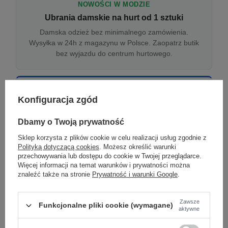
NOWOŚCI W MODZIE
Ubrania damskie na hurt od 1 sztuki
Damska odzież bez minimalnego zamówienia.
Wysyłka w 24h z magazynu w Polsce. Zaopatrz butik
bez wyjazdu do centrum hurtowego.
ONLINE
Konfiguracja zgód
Odzież damska hurtowo online
Internetowa hurtownia damska z plikiem XML/CSV.
Dbamy o Twoją prywatność
Integracja z WooCommerce, Shopify, BaseLinker.
Sklep korzysta z plików cookie w celu realizacji usług zgodnie z
Aktualizacja stanów co godzinę.
Polityką dotyczącą cookies
. Możesz określić warunki
przechowywania lub dostępu do cookie w Twojej przeglądarce.
Więcej informacji na temat warunków i prywatności można
znaleźć także na stronie
Prywatność i warunki Google
.
DROPSHIPPING
Damskie ubrania w dropshippingu
Zawsze
Funkcjonalne pliki cookie (wymagane)
Hurt odzieży damskiej z wysyłką na etykiecie Twojego
aktywne
sklepu w całej UE. Zero magazynu, zero
zamrożonego kapitału.