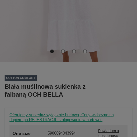
COTTON COMFORT
Biała muślinowa sukienka z
falbaną OCH BELLA
Oferujemy sprzedaż wyłącznie hurtową. Ceny widoczne są
dopiero po REJESTRACJI i zalogowaniu w hurtowni.
Powiadom o
One size
5906694043994
dostępności