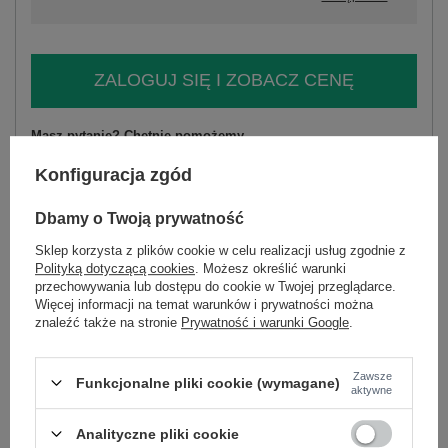
ZALOGUJ SIĘ I ZOBACZ CENĘ
Masz pytanie? Chętnie pomożemy.
Zadzwoń
+48 601 547 740
Zadaj pytanie
Konfiguracja zgód
skład materiału : 100% bawełna
Dbamy o Twoją prywatność
sposób prania : pranie w pralce w 30°C
Sklep korzysta z plików cookie w celu realizacji usług zgodnie z
Polityką dotyczącą cookies
. Możesz określić warunki
Kod produktu
TW-SK-BI-12-1197.98
przechowywania lub dostępu do cookie w Twojej przeglądarce.
Marka
OCH BELLA
Więcej informacji na temat warunków i prywatności można
znaleźć także na stronie
Prywatność i warunki Google
.
typ produktu
sukienka letnia
biała sukienka
fason
sukienka rozkloszowana
okazja
codzienne
Zawsze
Funkcjonalne pliki cookie (wymagane)
aktywne
wzór
gładki
dominujący
Analityczne pliki cookie
materiał
bawełna