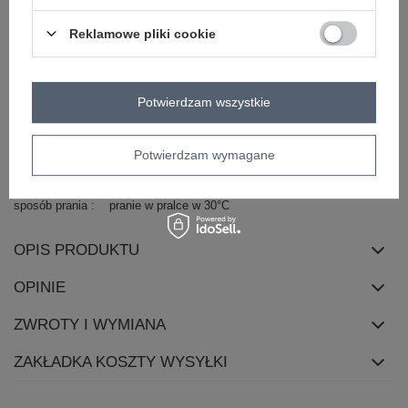
dominujący
Reklamowe pliki cookie
długość
midi
rękaw
na ramiączkach
dekolt
okrągły
Potwierdzam wszystkie
zapięcie
brak
cechy
wiązanie
falbana
dodatkowe
Potwierdzam wymagane
skład materiału
100% bawełna
sposób prania
pranie w pralce w 30°C
OPIS PRODUKTU
OPINIE
ZWROTY I WYMIANA
ZAKŁADKA KOSZTY WYSYŁKI